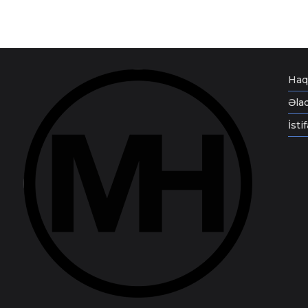
Haq
Əla
İsti