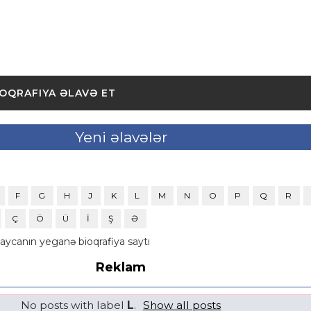
IOQRAFIYA ƏLAVƏ ET
Yeni əlavələr
F
G
H
J
K
L
M
N
O
P
Q
R
Ç
Ö
Ü
İ
Ş
Ə
aycanın yeganə bioqrafiya saytı
Reklam
No posts with label
L
.
Show all posts