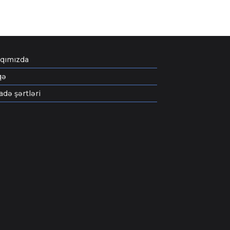
qımızda
qə
fadə şərtləri