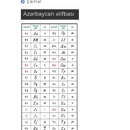
Şairlər
Azərbaycan əlifbası