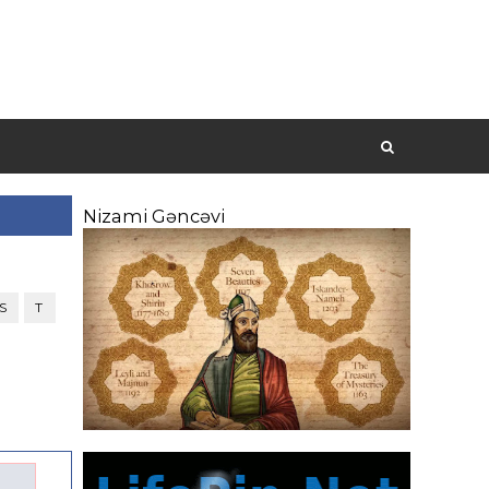
Nizami Gəncəvi
S
T