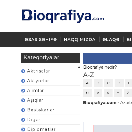
ƏSAS SƏHIFƏ
HAQQIMIZDA
ƏLAQƏ
B
Kateqoriyalar
Bioqrafiya nədir?
Aktrisalar
A-Z
Aktyorlar
A
B
C
D
E
Alimlər
U
V
X
Y
Z
Aşıqlar
Bioqrafiya.com
- Azərb
Bəstəkarlar
Digər
Diplomatlar