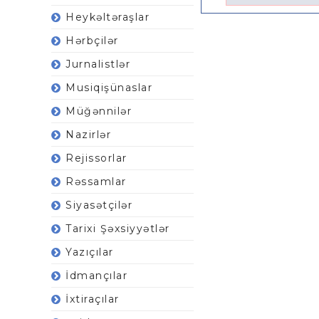
Heykəltəraşlar
Hərbçilər
Jurnalistlər
Musiqişünaslar
Müğənnilər
Nazirlər
Rejissorlar
Rəssamlar
Siyasətçilər
Tarixi Şəxsiyyətlər
Yazıçılar
İdmançılar
İxtiraçılar