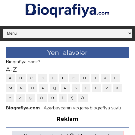
Yeni əlavələr
Bioqrafiya nədir?
A-Z
A
B
C
D
E
F
G
H
J
K
L
M
N
O
P
Q
R
S
T
U
V
X
Y
Z
Ç
Ö
Ü
İ
Ş
Ə
Bioqrafiya.com
- Azərbaycanın yeganə bioqrafiya saytı
Reklam