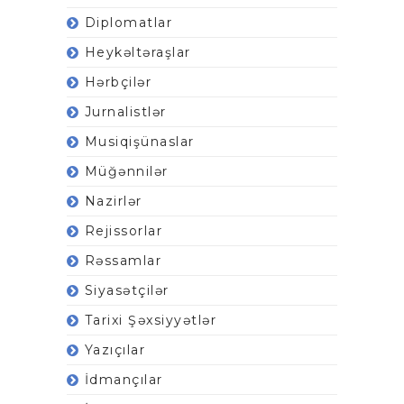
Diplomatlar
Heykəltəraşlar
Hərbçilər
Jurnalistlər
Musiqişünaslar
Müğənnilər
Nazirlər
Rejissorlar
Rəssamlar
Siyasətçilər
Tarixi Şəxsiyyətlər
Yazıçılar
İdmançılar