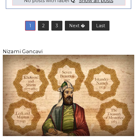
No posts with label
Q
.
Show all posts
1
2
3
Next �
Last
Nizami Gəncəvi