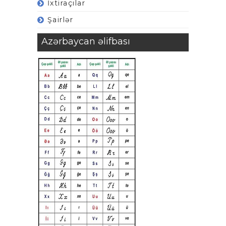
İxtiraçılar
Şairlər
Azərbaycan əlifbası