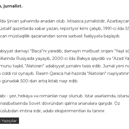
 jurnalist.
ldə Şirvan şəhərində anadan olub. İxtisasca jurnalistdir, Azərbayca
Müxtəlif qəzetlərdə xəbər yazarı, reportyor kimi çalışıb, 1991-ci ildə 
an müstəqillik qazanandan sonra sərbəst fəaliyyətə başlayıb.
əbiyyat dərnəyi “Baca”nı yaradıb, dərnəyin mətbuat orqanı “Yaşıl s
 illərində Rusiyada yaşayıb, 2000-ci ildə Bakıya qayıdıb və “Azad Ya
nu təşkil, “Alatoran” ədəbiyyat jurnalını təsis edib. Jurnal yeni nə
ciddi rol oynayıb. Rasim Qaraca hal-hazırda "Alatoran" nəşriyatını
bu günədək 500-dən artıq kitab nəşr edib.
bı - şeir, hekayə və romanları nəşr olunub. İstər əsərlərində, istərs
nasibətlərində Sovet dövründən qalma ənənələrə qarşıdır. Öz
 üslubdan imtina edir, ədəbi eksperimentləri ilə tanınır.
 Yazıçılar