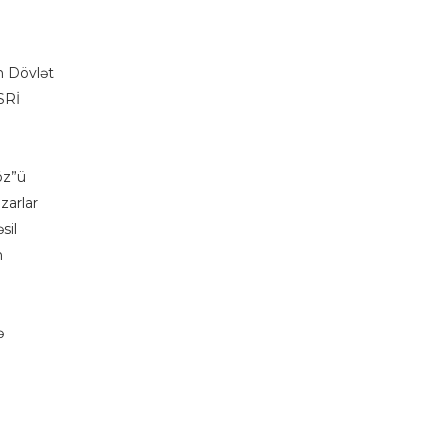
n Dövlət
SSRİ
öz”ü
zarlar
sil
n
ə