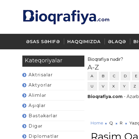
ƏSAS SƏHIFƏ
HAQQIMIZDA
ƏLAQƏ
B
Bioqrafiya nədir?
Kateqoriyalar
A-Z
Aktrisalar
A
B
C
D
E
Aktyorlar
U
V
X
Y
Z
Alimlər
Bioqrafiya.com
- Azərb
Aşıqlar
Bəstəkarlar
Home
Q
R
Yazıç
Digər
Rasim Qa
Diplomatlar