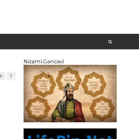
Nizami Gəncəvi
S
T