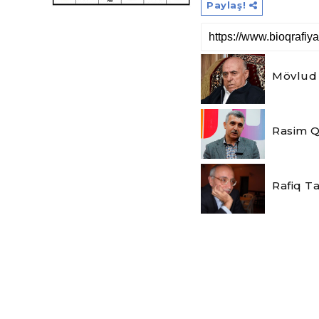
Paylaş!
Mövlud
Rasim Q
Rafiq T