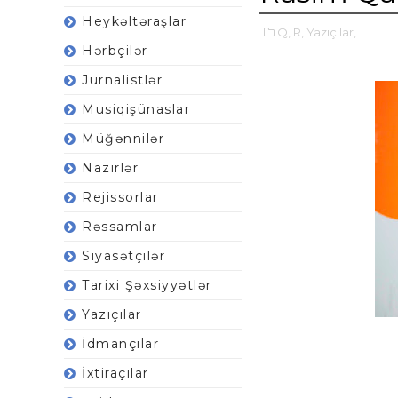
Heykəltəraşlar
Q,
R,
Yazıçılar,
Hərbçilər
Jurnalistlər
Musiqişünaslar
Müğənnilər
Nazirlər
Rejissorlar
Rəssamlar
Siyasətçilər
Tarixi Şəxsiyyətlər
Yazıçılar
İdmançılar
İxtiraçılar