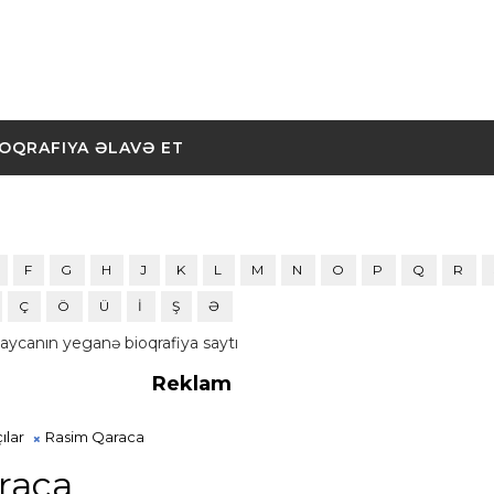
IOQRAFIYA ƏLAVƏ ET
F
G
H
J
K
L
M
N
O
P
Q
R
Ç
Ö
Ü
İ
Ş
Ə
aycanın yeganə bioqrafiya saytı
Reklam
ılar
Rasim Qaraca
raca