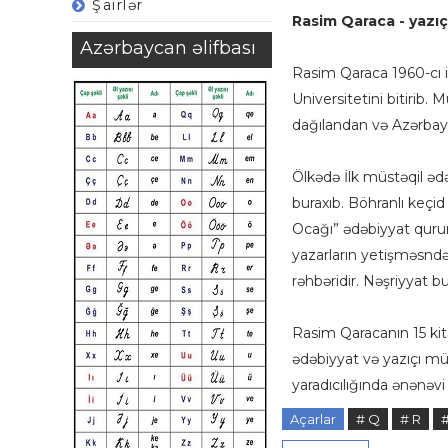
Şairlər
Rasim Qaraca - yazıçı,
Azərbaycan əlifbası
Rasim Qaraca 1960-cı i
Universitetini bitirib. 
dağılandan və Azərbayc
Ölkədə İlk müstəqil əd
buraxıb. Böhranlı keçid
Ocağı” ədəbiyyat qurumu
yazarların yetişməsndə 
rəhbəridir. Nəşriyyat 
Rasim Qaracanın 15 kita
ədəbiyyat və yazıçı mü
yaradıcılığında ənənəvi
Açarlar
# Q
# R
#