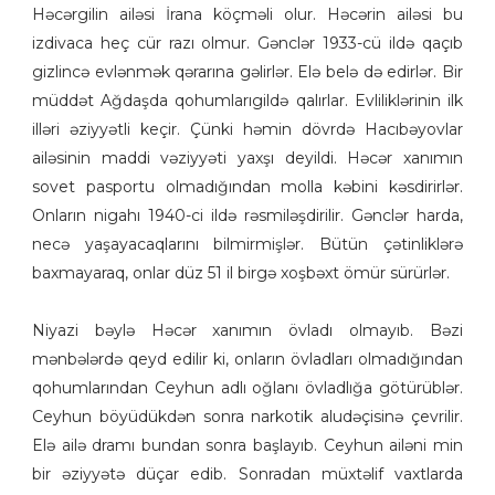
Həcərgilin ailəsi İrana köçməli olur. Həcərin ailəsi bu
izdivaca heç cür razı olmur. Gənclər 1933-cü ildə qaçıb
gizlincə evlənmək qərarına gəlirlər. Elə belə də edirlər. Bir
müddət Ağdaşda qohumlarıgildə qalırlar. Evliliklərinin ilk
illəri əziyyətli keçir. Çünki həmin dövrdə Hacıbəyovlar
ailəsinin maddi vəziyyəti yaxşı deyildi. Həcər xanımın
sovet pasportu olmadığından molla kəbini kəsdirirlər.
Onların nigahı 1940-ci ildə rəsmiləşdirilir. Gənclər harda,
necə yaşayacaqlarını bilmirmişlər. Bütün çətinliklərə
baxmayaraq, onlar düz 51 il birgə xoşbəxt ömür sürürlər.
Niyazi bəylə Həcər xanımın övladı olmayıb. Bəzi
mənbələrdə qeyd edilir ki, onların övladları olmadığından
qohumlarından Ceyhun adlı oğlanı övladlığa götürüblər.
Ceyhun böyüdükdən sonra narkotik aludəçisinə çevrilir.
Elə ailə dramı bundan sonra başlayıb. Ceyhun ailəni min
bir əziyyətə düçar edib. Sonradan müxtəlif vaxtlarda