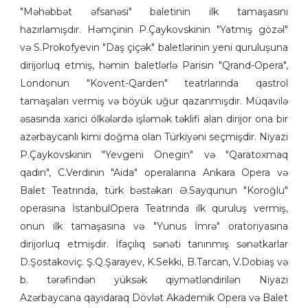
"Məhəbbət əfsanəsi" baletinin ilk tamaşasını
hazırlamışdır. Həmçinin P.Çaykovskinin "Yatmış gözəl"
və S.Prokofyevin "Daş çiçək" baletlərinin yeni quruluşuna
dirijorluq etmiş, həmin baletlərlə Parisin "Qrand-Opera",
Londonun "Kovent-Qarden" teatrlarında qastrol
tamaşaları vermiş və böyük uğur qazanmışdır. Müqavilə
əsasında xarici ölkələrdə işləmək təklifi alan dirijor ona bir
azərbaycanlı kimi doğma olan Türkiyəni seçmişdir. Niyazi
P.Çaykovskinin "Yevgeni Onegin" və "Qaratoxmaq
qadın", C.Verdinin "Aida" operalarına Ankara Opera və
Balet Teatrında, türk bəstəkarı Ə.Sayqunun "Koroğlu"
operasına İstanbulOpera Teatrında ilk quruluş vermiş,
onun ilk tamaşasına və "Yunus İmrə" oratoriyasına
dirijorluq etmişdir. İfaçılıq sənəti tanınmış sənətkarlar
D.Şostakoviç. Ş.Q.Şarayev, K.Sekki, B.Tarcan, V.Dobiaş və
b. tərəfindən yüksək qiymətləndirilən Niyazi
Azərbaycana qayıdaraq Dövlət Akademik Opera və Balet