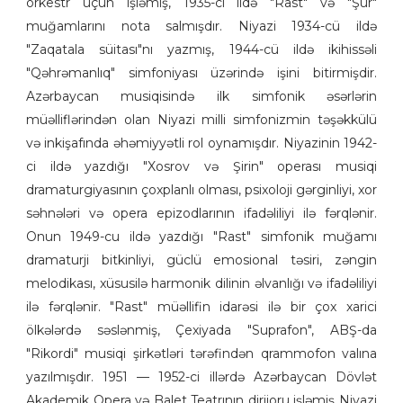
orkestr üçün işləmiş, 1935-ci ildə "Rast" və "Şur"
muğamlarını nota salmışdır. Niyazi 1934-cü ildə
"Zaqatala süitası"nı yazmış, 1944-cü ildə ikihissəli
"Qəhrəmanlıq" simfoniyası üzərində işini bitirmişdir.
Azərbaycan musiqisində ilk simfonik əsərlərin
müəlliflərindən olan Niyazi milli simfonizmin təşəkkülü
və inkişafında əhəmiyyətli rol oynamışdır. Niyazinin 1942-
ci ildə yazdığı "Xosrov və Şirin" operası musiqi
dramaturgiyasının çoxplanlı olması, psixoloji gərginliyi, xor
səhnələri və opera epizodlarının ifadəliliyi ilə fərqlənir.
Onun 1949-cu ildə yazdığı "Rast" simfonik muğamı
dramaturji bitkinliyi, güclü emosional təsiri, zəngin
melodikası, xüsusilə harmonik dilinin əlvanlığı və ifadəliliyi
ilə fərqlənir. "Rast" müəllifin idarəsi ilə bir çox xarici
ölkələrdə səslənmiş, Çexiyada "Suprafon", ABŞ-da
"Rikordi" musiqi şirkətləri tərəfindən qrammofon valına
yazılmışdır. 1951 — 1952-ci illərdə Azərbaycan Dövlət
Akademik Opera və Balet Teatrının dirijoru işləmiş Niyazi