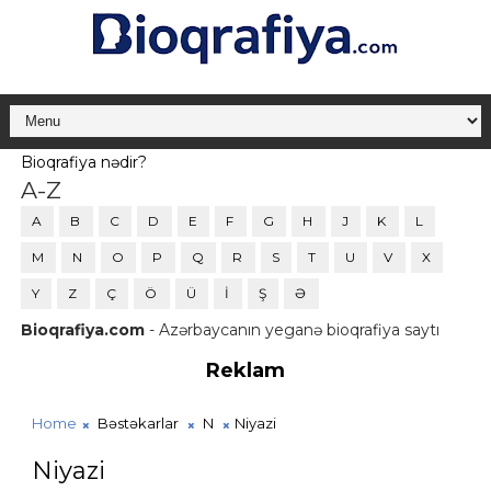
Bioqrafiya nədir?
A-Z
A
B
C
D
E
F
G
H
J
K
L
M
N
O
P
Q
R
S
T
U
V
X
Y
Z
Ç
Ö
Ü
İ
Ş
Ə
Bioqrafiya.com
- Azərbaycanın yeganə bioqrafiya saytı
Reklam
Home
Bəstəkarlar
N
Niyazi
Niyazi