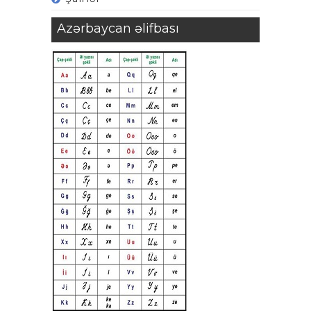
Azərbaycan əlifbası