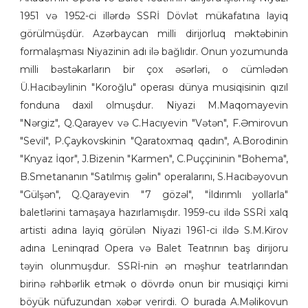
1951 və 1952-ci illərdə SSRİ Dövlət mükafatına layiq
görülmüşdür. Azərbaycan milli dirijorluq məktəbinin
formalaşması Niyazinin adı ilə bağlıdır. Onun yozumunda
milli bəstəkarların bir çox əsərləri, o cümlədən
Ü.Hacıbəylinin "Koroğlu" operası dünya musiqisinin qızıl
fonduna daxil olmuşdur. Niyazi M.Maqomayevin
"Nərgiz", Q.Qarayev və C.Hacıyevin "Vətən", F.Əmirovun
"Sevil", P.Çaykovskinin "Qaratoxmaq qadın", A.Borodinin
"Knyaz İqor", J.Bizenin "Karmen", C.Puççininin "Bohema",
B.Smetananın "Satılmış gəlin" operalarını, S.Hacıbəyovun
"Gülşən", Q.Qarayevin "7 gözəl", "İldırımlı yollarla"
baletlərini tamaşaya hazırlamışdır. 1959-cu ildə SSRİ xalq
artisti adına layiq görülən Niyazi 1961-ci ildə S.M.Kirov
adına Leninqrad Opera və Balet Teatrının baş dirijoru
təyin olunmuşdur. SSRİ-nin ən məşhur teatrlarından
birinə rəhbərlik etmək o dövrdə onun bir musiqiçi kimi
böyük nüfuzundan xəbər verirdi. O burada A.Məlikovun