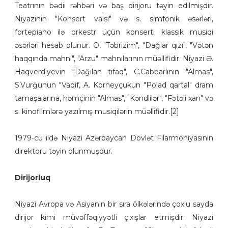
Teatrının bədii rəhbəri və baş dirijoru təyin edilmişdir.
Niyazinin "Konsert valsı" və s. simfonik əsərləri,
fortepiano ilə orkestr üçün konserti klassik musiqi
əsərləri hesab olunur. O, "Təbrizim", "Dağlar qızı", "Vətən
haqqında mahnı", "Arzu" mahnılarının müəllifidir. Niyazi Ə.
Haqverdiyevin "Dağılan tifaq", C.Cabbarlının "Almas",
S.Vurğunun "Vaqif, A. Korneyçukun "Polad qartal" dram
tamaşalarına, həmçinin "Almas", "Kəndlilər", "Fətəli xan" və
s. kinofilmlərə yazılmış musiqilərin müəllifidir.[2]
1979-cu ildə Niyazi Azərbaycan Dövlət Filarmoniyasının
direktoru təyin olunmuşdur.
Dirijorluq
Niyazi Avropa və Asiyanın bir sıra ölkələrində çoxlu sayda
dirijor kimi müvəffəqiyyətli çıxışlar etmişdir. Niyazi