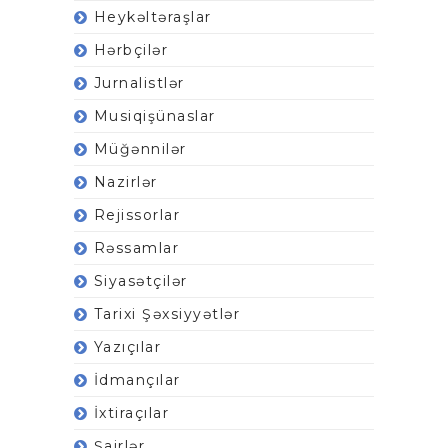
Heykəltəraşlar
Hərbçilər
Jurnalistlər
Musiqişünaslar
Müğənnilər
Nazirlər
Rejissorlar
Rəssamlar
Siyasətçilər
Tarixi Şəxsiyyətlər
Yazıçılar
İdmançılar
İxtiraçılar
Şairlər