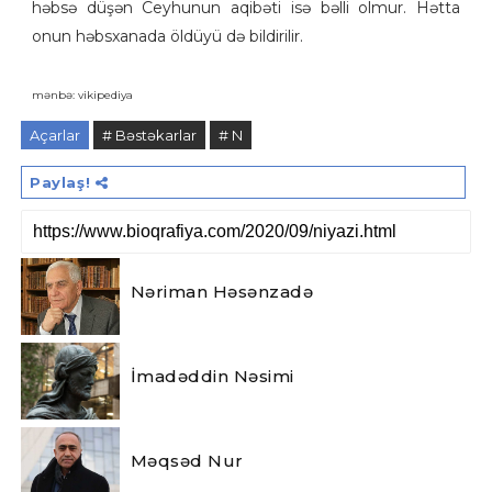
həbsə düşən Ceyhunun aqibəti isə bəlli olmur. Hətta
onun həbsxanada öldüyü də bildirilir.
mənbə: vikipediya
Açarlar
# Bəstəkarlar
# N
Paylaş!
Nəriman Həsənzadə
İmadəddin Nəsimi
Məqsəd Nur