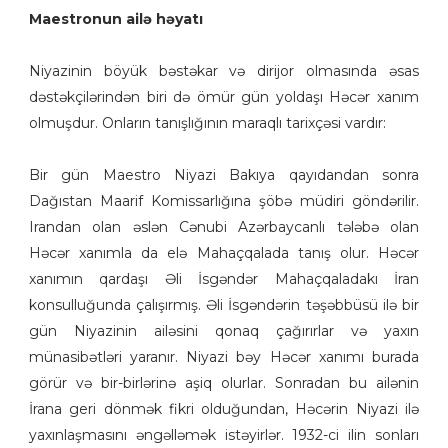
Maestronun ailə həyatı
Niyazinin böyük bəstəkar və dirijor olmasında əsas
dəstəkçilərindən biri də ömür gün yoldaşı Həcər xanım
olmuşdur. Onların tanışlığının maraqlı tarixçəsi vardır:
Bir gün Maestro Niyazi Bakıya qayıdandan sonra
Dağıstan Maarif Komissarlığına şöbə müdiri göndərilir.
Irandan olan əslən Cənubi Azərbaycanlı tələbə olan
Həcər xanımla da elə Mahaçqalada tanış olur. Həcər
xanımın qardaşı Əli İsgəndər Mahaçqaladakı İran
konsulluğunda çalışırmış. Əli İsgəndərin təşəbbüsü ilə bir
gün Niyazinin ailəsini qonaq çağırırlar və yaxın
münasibətləri yaranır. Niyazi bəy Həcər xanımı burada
görür və bir-birlərinə aşiq olurlar. Sonradan bu ailənin
İrana geri dönmək fikri olduğundan, Həcərin Niyazi ilə
yaxınlaşmasını əngəlləmək istəyirlər. 1932-ci ilin sonları