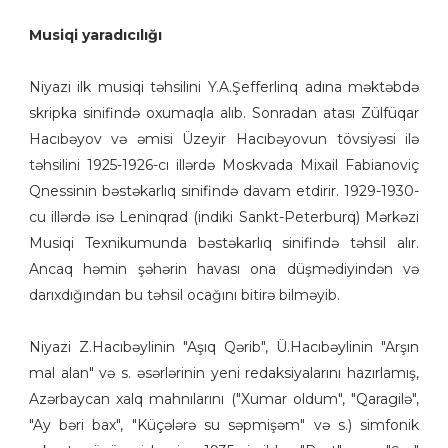
Musiqi yaradıcılığı
Niyazi ilk musiqi təhsilini Y.A.Şefferlinq adına məktəbdə
skripka sinifində oxumaqla alıb. Sonradan atası Zülfüqar
Hacıbəyov və əmisi Üzeyir Hacıbəyovun tövsiyəsi ilə
təhsilini 1925-1926-cı illərdə Moskvada Mixail Fabianoviç
Qnessinin bəstəkarlıq sinifində davam etdirir. 1929-1930-
cu illərdə isə Leninqrad (indiki Sankt-Peterburq) Mərkəzi
Musiqi Texnikumunda bəstəkarlıq sinifində təhsil alır.
Ancaq həmin şəhərin havası ona düşmədiyindən və
darıxdığından bu təhsil ocağını bitirə bilməyib.
Niyazi Z.Hacıbəylinin "Aşıq Qərib", Ü.Hacıbəylinin "Arşın
mal alan" və s. əsərlərinin yeni redaksiyalarını hazırlamış,
Azərbaycan xalq mahnılarını ("Xumar oldum", "Qaragilə",
"Ay bəri bax", "Küçələrə su səpmişəm" və s.) simfonik