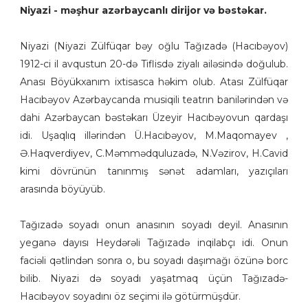
Niyazi - məşhur azərbaycanlı dirijor və bəstəkar.
Niyazi (Niyazi Zülfüqar bəy oğlu Tağızadə (Hacıbəyov)
1912-ci il avqustun 20-də Tiflisdə ziyalı ailəsində doğulub.
Anası Böyükxanım ixtisasca həkim olub. Atası Zülfüqar
Hacıbəyov Azərbaycanda musiqili teatrın banilərindən və
dahi Azərbaycan bəstəkarı Üzeyir Hacıbəyovun qardaşı
idi. Uşaqlıq illərindən Ü.Hacıbəyov, M.Maqomayev ,
Ə.Haqverdiyev, C.Məmmədquluzadə, N.Vəzirov, H.Cavid
kimi dövrünün tanınmış sənət adamları, yazıçıları
arasında böyüyüb.
Tağızadə soyadı onun anasının soyadı deyil. Anasının
yeganə dayısı Heydərəli Tağızadə inqilabçı idi. Onun
faciəli qətlindən sonra o, bu soyadı daşımağı özünə borc
bilib. Niyazi də soyadı yaşatmaq üçün Tağızadə-
Hacıbəyov soyadını öz seçimi ilə götürmüşdür.