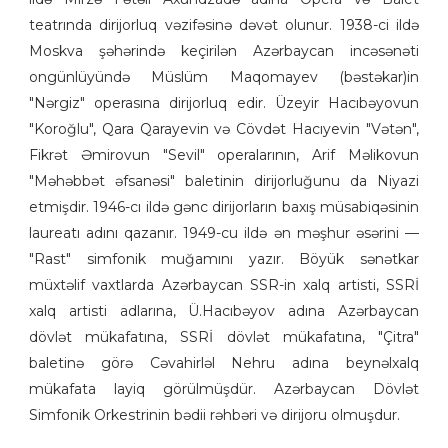
teatrında dirijorluq vəzifəsinə dəvət olunur. 1938-ci ildə
Moskva şəhərində keçirilən Azərbaycan incəsənəti
ongünlüyündə Müslüm Maqomayev (bəstəkar)in
"Nərgiz" operasına dirijorluq edir. Üzeyir Hacıbəyovun
"Koroğlu", Qara Qarayevin və Cövdət Hacıyevin "Vətən",
Fikrət Əmirovun "Sevil" operalarının, Arif Məlikovun
"Məhəbbət əfsanəsi" baletinin dirijorluğunu da Niyazi
etmişdir. 1946-cı ildə gənc dirijorların baxış müsabiqəsinin
laureatı adını qazanır. 1949-cu ildə ən məşhur əsərini —
"Rast" simfonik muğamını yazır. Böyük sənətkar
müxtəlif vaxtlarda Azərbaycan SSR-in xalq artisti, SSRİ
xalq artisti adlarına, Ü.Hacıbəyov adına Azərbaycan
dövlət mükafatına, SSRİ dövlət mükafatına, "Çitra"
baletinə görə Cəvahirləl Nehru adına beynəlxalq
mükafata layiq görülmüşdür. Azərbaycan Dövlət
Simfonik Orkestrinin bədii rəhbəri və dirijoru olmuşdur.