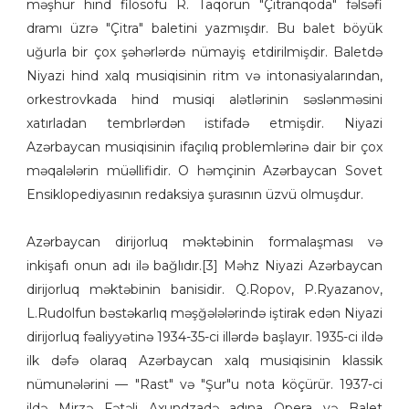
məşhur hind filosofu R. Taqorun "Çitranqoda" fəlsəfi
dramı üzrə "Çitra" baletini yazmışdır. Bu balet böyük
uğurla bir çox şəhərlərdə nümayiş etdirilmişdir. Baletdə
Niyazi hind xalq musiqisinin ritm və intonasiyalarından,
orkestrovkada hind musiqi alətlərinin səslənməsini
xatırladan tembrlərdən istifadə etmişdir. Niyazi
Azərbaycan musiqisinin ifaçılıq problemlərinə dair bir çox
məqalələrin müəllifidir. O həmçinin Azərbaycan Sovet
Ensiklopediyasının redaksiya şurasının üzvü olmuşdur.
Azərbaycan dirijorluq məktəbinin formalaşması və
inkişafı onun adı ilə bağlıdır.[3] Məhz Niyazi Azərbaycan
dirijorluq məktəbinin banisidir. Q.Ropov, P.Ryazanov,
L.Rudolfun bəstəkarlıq məşğələlərində iştirak edən Niyazi
dirijorluq fəaliyyətinə 1934-35-ci illərdə başlayır. 1935-ci ildə
ilk dəfə olaraq Azərbaycan xalq musiqisinin klassik
nümunələrini — "Rast" və "Şur"u nota köçürür. 1937-ci
ildə Mirzə Fətəli Axundzadə adına Opera və Balet