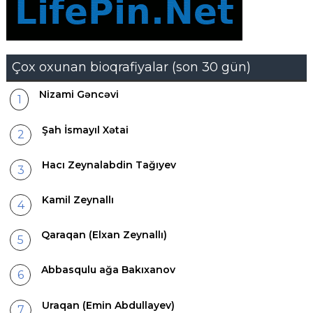
Çox oxunan bioqrafiyalar (son 30 gün)
Nizami Gəncəvi
Şah İsmayıl Xətai
Hacı Zeynalabdin Tağıyev
Kamil Zeynallı
Qaraqan (Elxan Zeynallı)
Abbasqulu ağa Bakıxanov
Uraqan (Emin Abdullayev)