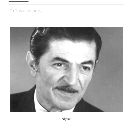
Bəstəkarlar,
N,
Niyazi