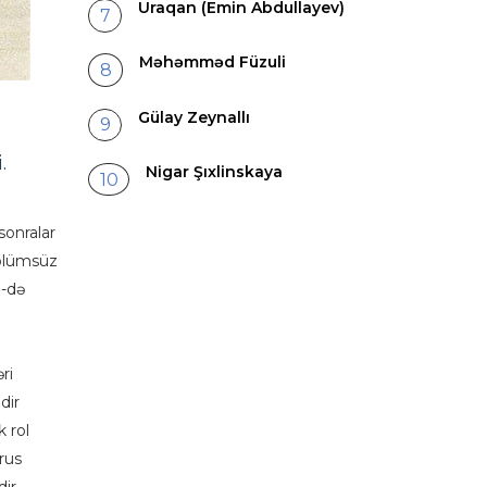
Uraqan (Emin Abdullayev)
Məhəmməd Füzuli
Gülay Zeynallı
.
Nigar Şıxlinskaya
sonralar
 ölümsüz
1-də
ri
dir
 rol
rus