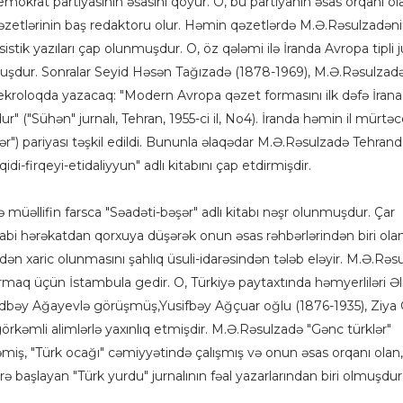
mokrat partiyasının əsasını qoyur. O, bu partiyanın əsas orqanı ol
əzetlərinin baş redaktoru olur. Həmin qəzetlərdə M.Ə.Rəsulzadəni
sistik yazıları çap olunmuşdur. O, öz qələmi ilə İranda Avropa tipli j
muşdur. Sonralar Seyid Həsən Tağızadə (1878-1969), M.Ə.Rəsulzad
 nekroloqda yazacaq: "Modern Avropa qəzet formasını ilk dəfə İrana
 ("Sühən" jurnalı, Tehran, 1955-ci il, No4). İranda həmin il mürtə
lər") pariyası təşkil edildi. Bununla əlaqədar M.Ə.Rəsulzadə Tehran
qidi-firqeyi-etidaliyyun" adlı kitabını çap etdirmişdir.
də müəllifin farsca "Səadəti-bəşər" adlı kitabı nəşr olunmuşdur. Çar
labi hərəkatdan qorxuya düşərək onun əsas rəhbərlərindən biri ola
ən xaric olunmasını şahlıq üsuli-idarəsindən tələb eləyir. M.Ə.Rəs
rmaq üçün İstambula gedir. O, Türkiyə paytaxtında həmyerliləri Əl
əy Ağayevlə görüşmüş,Yusifbəy Ağçuar oğlu (1876-1935), Ziya 
örkəmli alimlərlə yaxınlıq etmişdir. M.Ə.Rəsulzadə "Gənc türklər"
əmiş, "Türk ocağı" cəmiyyətində çalışmış və onun əsas orqanı olan,
rə başlayan "Türk yurdu" jurnalının fəal yazarlarından biri olmuşdur