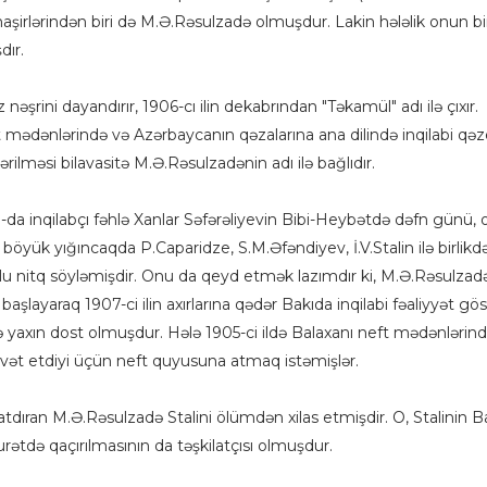
aşirlərindən biri də M.Ə.Rəsulzadə olmuşdur. Lakin hələlik onun bi
dır.
əşrini dayandırır, 1906-cı ilin dekabrından "Təkamül" adı ilə çıxır.
t mədənlərində və Azərbaycanın qəzalarına ana dilində inqilabi qəz
ilməsi bilavasitə M.Ə.Rəsulzadənin adı ilə bağlıdır.
9-da inqilabçı fəhlə Xanlar Səfərəliyevin Bibi-Heybətdə dəfn günü,
 böyük yığıncaqda P.Caparidze, S.M.Əfəndiyev, İ.V.Stalin ilə birlikd
u nitq söyləmişdir. Onu da qeyd etmək lazımdır ki, M.Ə.Rəsulzad
başlayaraq 1907-ci ilin axırlarına qədər Bakıda inqilabi fəaliyyət gö
ə yaxın dost olmuşdur. Hələ 1905-ci ildə Balaxanı neft mədənlərində
ə dəvət etdiyi üçün neft quyusuna atmaq istəmişlər.
dıran M.Ə.Rəsulzadə Stalini ölümdən xilas etmişdir. O, Stalinin Ba
rətdə qaçırılmasının da təşkilatçısı olmuşdur.