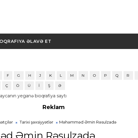
IOQRAFIYA ƏLAVƏ ET
F
G
H
J
K
L
M
N
O
P
Q
R
Ç
Ö
Ü
İ
Ş
Ə
aycanın yeganə bioqrafiya saytı
Reklam
ətçilər
Tarixi şəxsiyyətlər
Məhəmməd Əmin Rəsulzadə
d Əmin Rəsulzadə