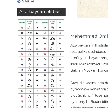
Şairlər
Azərbaycan əlifbası
Məhəmməd Əmin R
Azərbaycan milli istiqla
respublika üsul-idarəs
ömür yolu, həyatı zəng
lideri Məhəmməd Əmin 
Bakının Novxanı kənd
Atası din xadimi olsa d
öyrənməyə yönəltmişd
olduğu ikinci "Rus-mü
oynamışdır.
Buranı bit