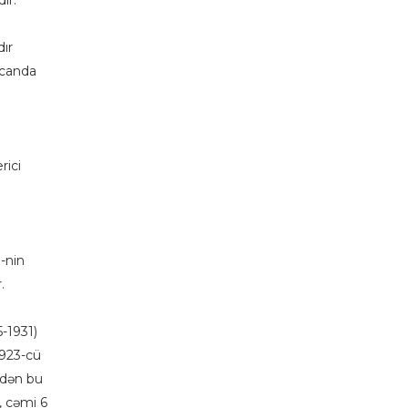
dir.
dır
ycanda
rici
-nin
.
-1931)
923-cü
ldən bu
r, cəmi 6