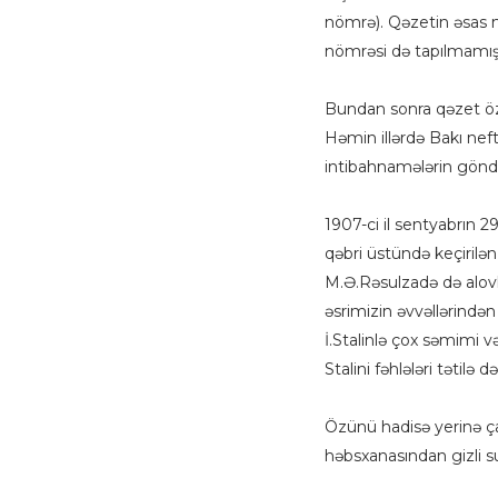
nömrə). Qəzetin əsas n
nömrəsi də tapılmamış
Bundan sonra qəzet öz n
Həmin illərdə Bakı nef
intibahnamələrin göndər
1907-ci il sentyabrın 2
qəbri üstündə keçirilən
M.Ə.Rəsulzadə də alovl
əsrimizin əvvəllərindən 
İ.Stalinlə çox səmimi v
Stalini fəhlələri tətil
Özünü hadisə yerinə çat
həbsxanasından gizli su