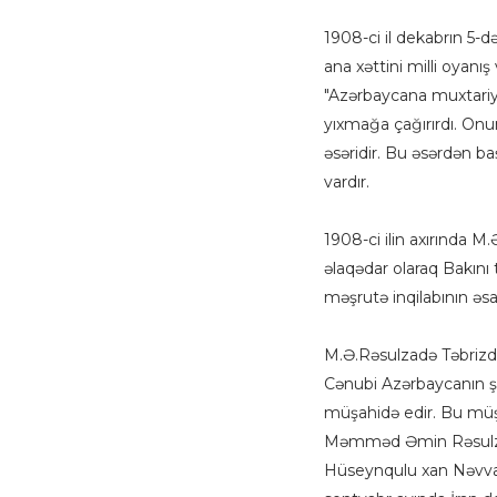
1908-ci il dekabrın 5
ana xəttini milli oyanış 
"Azərbaycana muxtariyyə
yıxmağa çağırırdı. Onun
əsəridir. Bu əsərdən b
vardır.
1908-ci ilin axırında M
əlaqədar olaraq Bakını 
məşrutə inqilabının əsas
M.Ə.Rəsulzadə Təbrizdə 
Cənubi Azərbaycanın şə
müşahidə edir. Bu müşa
Məmməd Əmin Rəsulzadə
Hüseynqulu xan Nəvvab