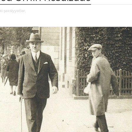
xi şəxsiyyətlər,