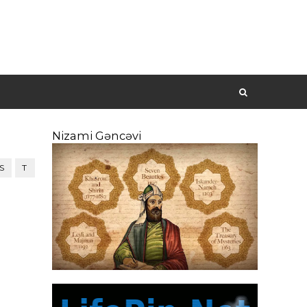
Nizami Gəncəvi
S
T