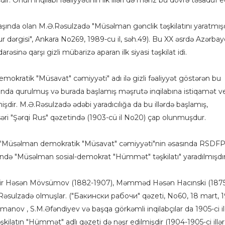
ir. Onun inqilabi fəaliyyətinin ilk illəri də məhz bu dövrə təsadüf e
yaşında olan M.Ə.Rəsulzadə "Müsəlman gənclik təşkilatını yaratmış
ur dərgisi", Ankara No269, 1989-cu il, səh.49). Bu XX əsrdə Azərba
əsinə qarşı gizli mübarizə aparan ilk siyasi təşkilat idi.
okratik "Müsavat" cəmiyyəti" adı ilə gizli fəaliyyət göstərən bu
İranda qurulmuş və burada başlamış məşrutə inqilabına istiqamət ve
şdir. M.Ə.Rəsulzadə ədəbi yaradıcılığa da bu illərdə başlamış,
əri "Şərqi Rus" qəzetində (1903-cü il No20) çap olunmuşdur.
nda "Müsəlman demokratik "Müsavat" cəmiyyəti"nin əsasında RSDFP
ndə "Müsəlman sosial-demokrat "Hümmət" təşkilatı" yaradılmışdır
i Mir Həsən Mövsümov (1882-1907), Məmməd Həsən Hacınski (1875
ulzadə olmuşlar. ("Бакински рабочи" qəzeti, No60, 18 mart, 1
imanov , S.M.Əfəndiyev və başqa görkəmli inqilabçılar da 1905-ci i
Təşkilatın "Hümmət" adlı qəzeti də nəşr edilmişdir (1904-1905-ci illə