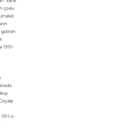
an "İrane
n çoxlu
urnalist
ənin
 gətirən
ce
da 1910-
n
ulzadə
ibəy
Göyalp
 1911-ci
.