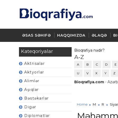
ƏSAS SƏHIFƏ
HAQQIMIZDA
ƏLAQƏ
B
Bioqrafiya nədir?
Kateqoriyalar
A-Z
Aktrisalar
A
B
C
D
E
Aktyorlar
U
V
X
Y
Z
Alimlər
Bioqrafiya.com
- Azərb
Aşıqlar
Bəstəkarlar
Home
M
R
Siyas
Digər
Məhəmmə
Diplomatlar