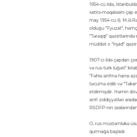
1954-cü ildə, İstanbulda
xatirə-məqaləsini çap 
may 1954-cü il). M.Ə.
olduğu "Fyuzat", həmç
"Tərəqqi" qəzetlərində
müddət o "İrşad" qəze
1907-ci ildə çapdan çı
və rus-türk lüğəti" ki
"Fəhlə sinfinə hansı az
təcümə edib və "Təkam
etdirmişdir. Həmin dövr
sinfi ziddiyyətləri ar
RSDFP-nin sıralarından
O, rus müstəmləkə üsul-
qurmağa başladı.