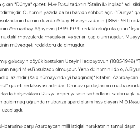
 çıxan "Dünya" qəzeti M.Ə.Rəsulzadənin "Stalin ilə inqilab" adlı silsi
etdirmişdir. O, həmin yazıda da bu barədə söhbət açır. ("Dünya" qə
Rəsulzadənin həmin dövrdə Əlibəy Hüseynzadənin (1864-1941) red
inin Əhmədbəy Ağayevin (1869-1939) redaktorluğu ilə çıxan "İrşad
 müxtəlif mövzularda məqalələri və şerləri çap olunmuşdur. Müəy
tinin müvəqqəti redaktoru da olmuşdur.
xmış gələcəyin böyük bəstəkarı Üzeyir Hacıbəyovun (1885-1948) "T
tabının naşiri M.Ə.Rəsulzadə olmuşdur. Yenə də həmin ildə o, A.Bl
adlıq lazımdır (Xalq nümayəndəliyi haqqında)" kitabını Azərbaycan d
ül" qəzeti redaksiyası adından Orucov qardaşlarının mətbəəsind
lərdə bolşeviklərin Rusiya imperiyasının sərhədlərini saxlamaqla v
adan qaldırmaq uğrunda mübarizə apardıqlarını hiss eləyən M.Ə.Rəs
 uzaqlaşdı.
idarəsinə qarşı Azərbaycan milli istiqlal hərəkatının təməl daşını