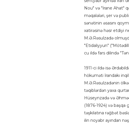
sentyabr ayında İran de
Nou" və "İrane Ahat" q
məqalələri, şer və publi
sənətinin əsasını qoy
xatirəsinə həsr etdiyi
M.Ə.Rəsulzadə olmuşdur"
"Etidaliyyun" ("Mötədil
cu ildə fars dilində "Tən
1911-ci ildə isə Ərdəbil
hökuməti İrandakı inqi
M.Ə.Rəsulzadənin ölkəd
təqiblərdən yaxa qurta
Hüseynzadə və Əhmədb
(1876-1924) və başqa g
təşkilatına rəğbət bəsl
ilin noyabr ayından nəş