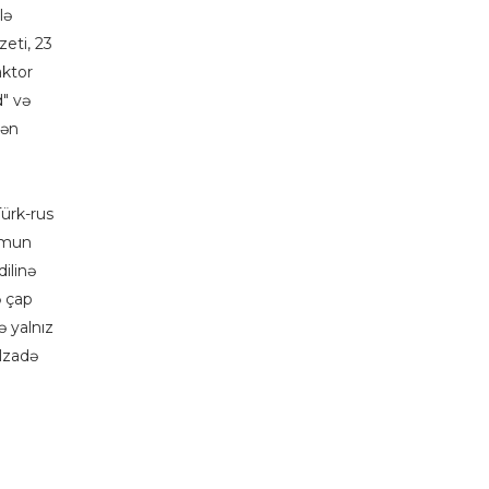
lə
zeti, 23
aktor
" və
yən
ürk-rus
yumun
ilinə
ə çap
ə yalnız
ulzadə