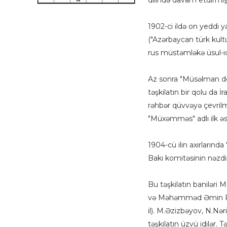
dilində davam etdirmişd
1902-ci ildə on yeddi 
("Azərbaycan türk kult
rus müstəmləkə üsul-idar
Az sonra "Müsəlman dem
təşkilatın bir qolu da 
rəhbər qüvvəyə çevrilmi
"Müxəmməs" adlı ilk əs
1904-cü ilin axırları
Bakı komitəsinin nəzdi
Bu təşkilatın banilər
və Məhəmməd Əmin Rəs
il). M.Əzizbəyov, N.Nər
təşkilatın üzvü idilər. 