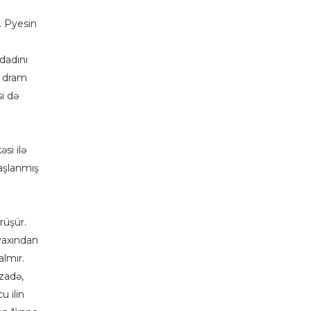
. Pyesin
dadını
k dram
i də
si ilə
başlanmış
rüşür.
 yaxından
almır.
zadə,
 ilin