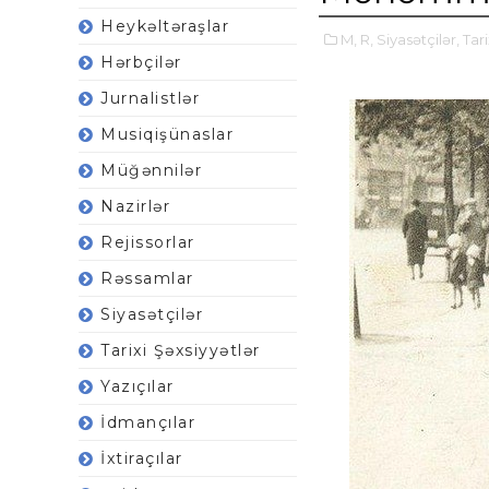
Heykəltəraşlar
M,
R,
Siyasətçilər,
Tari
Hərbçilər
Jurnalistlər
Musiqişünaslar
Müğənnilər
Nazirlər
Rejissorlar
Rəssamlar
Siyasətçilər
Tarixi Şəxsiyyətlər
Yazıçılar
İdmançılar
İxtiraçılar