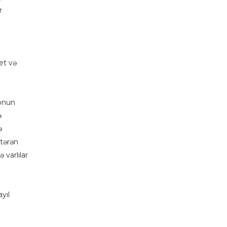
r
et və
 onun
ə
ə
stərən
 varlılar
yıl