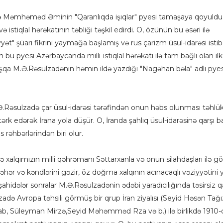
-də Məmhəməd Əminin "Qaranlıqda işıqlar" pyesi tamaşaya qoyuldu
və istiqlal hərəkatının təbliği təşkil edirdi. O, özünün bu əsəri ilə
t" şüarı fikrini yaymağa başlamış və rus çarizm üsul-idarəsi istib
 bu pyesi Azərbaycanda milli-istiqlal hərəkatı ilə tam bağlı olan il
aşqa M.Ə.Rəsulzadənin həmin ildə yazdığı "Nagəhan bəla" adlı pyes
.Ə.Rəsulzadə çar üsul-idarəsi tərəfindən onun həbs olunması təhlükə
tərk edərək İrana yola düşür. O, İranda şahlıq üsul-idarəsinə qarşı 
 rəhbərlərindən biri olur.
xalqımızın milli qəhrəmanı Səttarxanla və onun silahdaşları ilə gö
hər və kəndlərini gəzir, öz doğma xalqının acınacaqlı vəziyyətini
hidələr sonralar M.Ə.Rəsulzadənin ədəbi yaradıcılığında təsirsiz q
 Avropa təhsili görmüş bir qrup İran ziyalısı (Seyid Həsən Tağı
, Süleyman Mirzə,Seyid Məhəmməd Rza və b.) ilə birlikdə 1910-cu