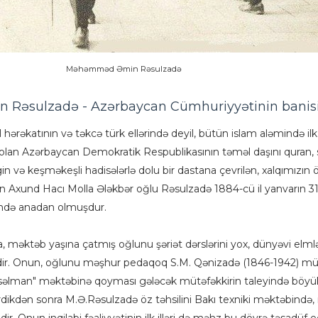
Məhəmməd Əmin Rəsulzadə
əsulzadə - Azərbaycan Cümhuriyyətinin banisi
l hərəkatının və təkcə türk ellərində deyil, bütün islam aləmində ilk
i olan Azərbaycan Demokratik Respublikasının təməl daşını quran, 
in və keşməkeşli hadisələrlə dolu bir dastana çevrilən, xalqımızın
Axund Hacı Molla Ələkbər oğlu Rəsulzadə 1884-cü il yanvarın 3
ində anadan olmuşdur.
a, məktəb yaşına çatmış oğlunu şəriət dərslərini yox, dünyəvi elmlə
ir. Onun, oğlunu məşhur pedaqoq S.M. Qənizadə (1846-1942) mü
səlman" məktəbinə qoyması gələcək mütəfəkkirin taleyində böyük
irdikdən sonra M.Ə.Rəsulzadə öz təhsilini Bakı texniki məktəbində, 