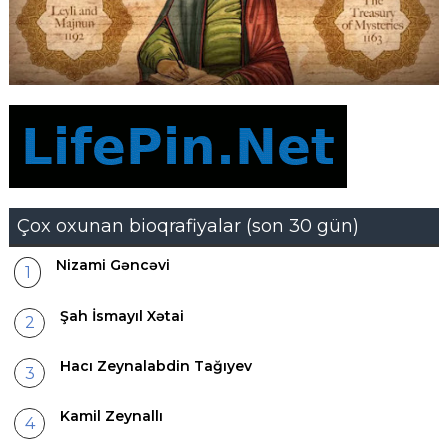
Çox oxunan bioqrafiyalar (son 30 gün)
Nizami Gəncəvi
Şah İsmayıl Xətai
Hacı Zeynalabdin Tağıyev
Kamil Zeynallı