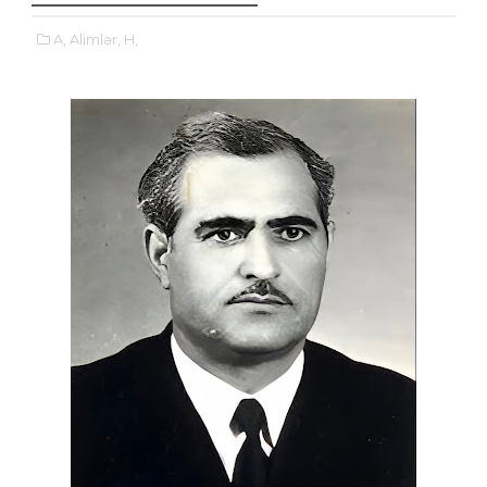
A,
Alimlər,
H,