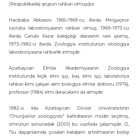
(Respublikada) qrupun rəhbəri olmuşdur.
Hacıbaba Abbasov 1965–1969-cu illərdə Mingəçevir
təcrübə laboratoriyasının rəhbəri olmuş, 1969–1973-cü
illərdə Cənubi Xəzər balıqçılığı idarəsinin rəisi işləmiş,
1973–1982-ci illərdə Zoologiya institutunun ixtiologiya
laboratoriyasına rəhbərlik etmişdir.
Azərbaycan Elmlər Akademiyasının Zoologiya
institutunda kiçik elmi işçi, baş elmi işçi, laboratoriya
rəhbəri kimi çalışan alim biologiya elmlər doktoru (1976),
professor (1984) elmi dərəcələrini də almışdır.
1982-ci ildə Azərbaycan Dövlət Universitetinin
"
Onurğalılar zoologiyası
" kafedrasının müdiri seçilmiş,
ömrünün sonunadək (2001) bu vəzifədə çalışmışdır. O,
"Su daşqınlarında çoxalan balıqların artırılmasının bioloji