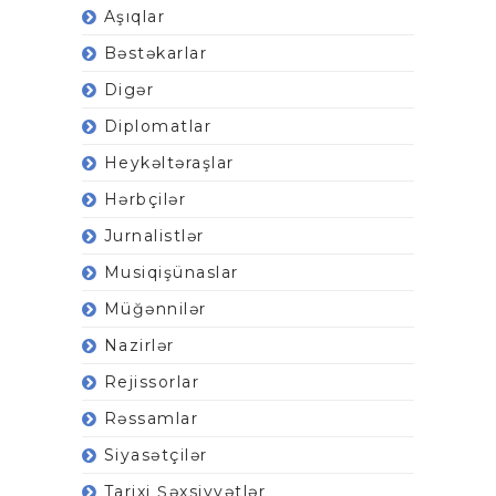
Aşıqlar
Bəstəkarlar
Digər
Diplomatlar
Heykəltəraşlar
Hərbçilər
Jurnalistlər
Musiqişünaslar
Müğənnilər
Nazirlər
Rejissorlar
Rəssamlar
Siyasətçilər
Tarixi Şəxsiyyətlər