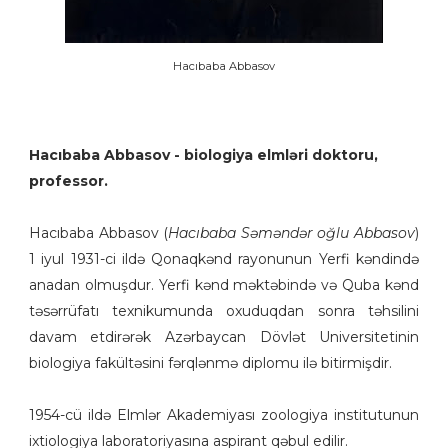
Hacıbaba Abbasov
Hacıbaba Abbasov -
biologiya elmləri doktoru,
professor.
Hacıbaba Abbasov (
Hacıbaba Səməndər oğlu Abbasov
)
1 iyul 1931-ci ildə Qonaqkənd rayonunun Yerfi kəndində
anadan olmuşdur. Yerfi kənd məktəbində və Quba kənd
təsərrüfatı texnikumunda oxuduqdan sonra təhsilini
davam etdirərək Azərbaycan Dövlət Universitetinin
biologiya fakültəsini fərqlənmə diplomu ilə bitirmişdir.
1954-cü ildə Elmlər Akademiyası zoologiya institutunun
ixtiologiya laboratoriyasına aspirant qəbul edilir.