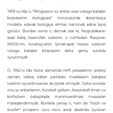
1959-cu ildə o, "Mingəçevir su anbarı əsas vətəgə balıqları
körpələrinin biologiyası" mövzusunda dissertasiya
müdafiə edərək biologiya elmləri namizədi adına layiq
görülür. Bundan sonra o, demək olar ki, Respublikanın
əsas balıq təsərrüfatı sularının, o cümlədən Naxçıvan
MSSR-nın, Azərbaycanın Şimali-qərb hissəsi sularının
vətəgə balıqları körpələrini daha geniş surətdə
öyrənmişdir.
O, 1962-ci ildə Xəzər dənizində neft yataqlarının axtarışı
zamanı tətbiq edilən partladıcı maddələrin balıqlara
təsirinin öyrənilməsində də iştirak etmişdir. Daha sonralar
onu su anbarlarının, Kürətrafı göllərin, Xəzərətrafı liman və
körfəzlərin balıqçılıqda mənimsənilməsi məsələləri
maraqlandırmışdır. Bunlarla yanaşı o, həm də "
İnsan və
biosfer
" proqramı üzrə növü areal daxilində öyrənən