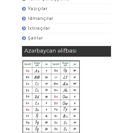
Yazıçılar
İdmançılar
İxtiraçılar
Şairlər
Azərbaycan əlifbası