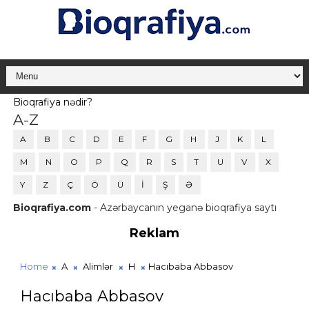
Bioqrafiya nədir?
A-Z
A
B
C
D
E
F
G
H
J
K
L
M
N
O
P
Q
R
S
T
U
V
X
Y
Z
Ç
Ö
Ü
İ
Ş
Ə
Bioqrafiya.com
- Azərbaycanın yeganə bioqrafiya saytı
Reklam
Home
A
Alimlər
H
Hacıbaba Abbasov
Hacıbaba Abbasov