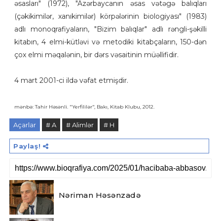
əsasları" (1972), "Azərbaycanın əsas vətəgə balıqları
(çəkikimilər, xanıkimilər) körpələrinin biologiyası" (1983)
adlı monoqrafiyaların, "Bizim balıqlar" adlı rəngli-şəkilli
kitabın, 4 elmi-kütləvi və metodiki kitabçaların, 150-dən
çox elmi məqalənin, bir dərs vəsaitinin müəllifidir.
4 mart 2001-ci ildə vəfat etmişdir.
mənbə: Tahir Həsənli. "Yerfililər", Bakı, Kitab Klubu, 2012.
Açarlar
# A
# Alimlər
# H
Paylaş!
Nəriman Həsənzadə