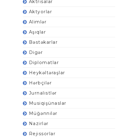
Aktrisalar
Aktyorlar
Alimlər
Aşıqlar
Bəstəkarlar
Digər
Diplomatlar
Heykəltəraşlar
Hərbçilər
Jurnalistlər
Musiqişünaslar
Müğənnilər
Nazirlər
Rejissorlar