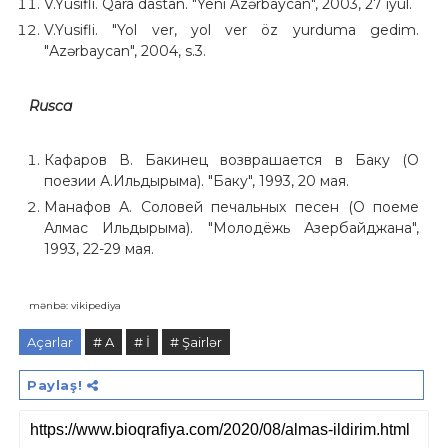
V.Yusifli. Qara dastan. "Yeni Azərbaycan", 2003, 27 iyul.
V.Yusifli. "Yol ver, yol ver öz yurduma gedim.
"Аzərbаycаn", 2004, s.3.
Rusca
Кафаров В. Бакинец возврашается в Баку (О
поезии А.Ильдырыма). "Баку", 1993, 20 мая.
Манафов А. Соловей печальных песен (О поеме
Алмас Ильдырыма). "Молодёжь Азербайджана",
1993, 22-29 мая.
mənbə: vikipediya
Açarlar
# A
# İ
# Şairlər
Paylaş!