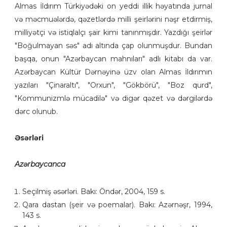
Almas İldırım Türkiyədəki on yeddi illik həyatında jurnal
və məcmuələrdə, qəzetlərdə milli şeirlərini nəşr etdirmiş,
milliyətçi və istiqlalçı şair kimi tanınmışdır. Yazdığı şeirlər
"Boğulmayan səs" adı altında çap olunmuşdur. Bundan
başqa, onun "Azərbaycan mahnıları" adlı kitabı da var.
Azərbaycan Kültür Dərnəyinə üzv olan Almas İldırımın
yazıları "Çinaraltı", "Orxun", "Gökbörü", "Boz qurd",
"Kommunizmlə mücadilə" və digər qəzet və dərgilərdə
dərc olunub.
Əsərləri
Azərbaycanca
Seçilmiş əsərləri. Bakı: Öndər, 2004, 159 s.
Qara dastan (şeir və poemalar). Bakı: Azərnəşr, 1994,
143 s.