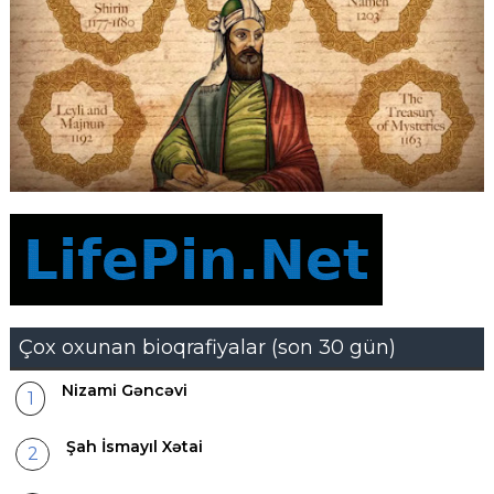
Çox oxunan bioqrafiyalar (son 30 gün)
Nizami Gəncəvi
Şah İsmayıl Xətai