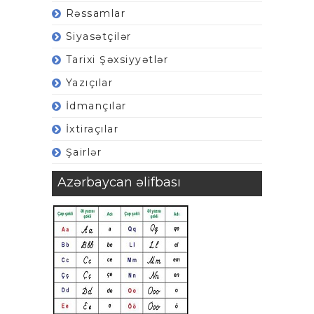
Rəssamlar
Siyasətçilər
Tarixi Şəxsiyyətlər
Yazıçılar
İdmançılar
İxtiraçılar
Şairlər
Azərbaycan əlifbası