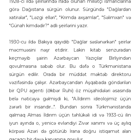
1928-ci ildə şeirlərində ifadə olunan millətçi ismarıclarına
görə Dağıstana sürgün olunur. Sürgündə "Dağlardan
xatirələr", "Ləzgi elləri", "Krımda axşamlar", "Səlimxan" və
"Günah kimdədir?" adlı şeirlərini yazır.
1930-cu ildə Bakıya qayıdıb "Dağlar səslənərkən" şeirlər
məcmuəsini nəşr etdirir. Lakin kitab senzuradan
keçməyib şairin Azərbaycan Yazıçılar Birliyindən
qovulmasına səbəb olur. Bu dəfə o Türkmənistana
sürgün edilir. Orada bir müddət məktəb direktoru
vəzifəsində çalışır. Azərbaycandan Aşqabada göndərilən
bir QPU agenti (Əkbər Ruhi) öz müşahidələri əsasında
belə nəticəyə gəlmişdi ki, "A.İldırım ideolojimiz üçün
zərərli bir insandır...". Bundan sonra Türkmənistanda
qalmaq Almas İldırım üçün təhlükəli idi və 1933-cü ilin
iyun ayında o, yenicə evləndiyi Zivər xanımı və üç aylıq
körpəsi Azəri də götürüb İrana doğru istiqamət alan
qaçaqçı bir dəvə karvanına qoşulur.