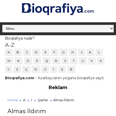
Bioqrafiya nədir?
A-Z
A
B
C
D
E
F
G
H
J
K
L
M
N
O
P
Q
R
S
T
U
V
X
Y
Z
Ç
Ö
Ü
İ
Ş
Ə
Bioqrafiya.com
- Azərbaycanın yeganə bioqrafiya saytı
Reklam
Home
A
İ
Şairlər
Almas İldırım
Almas İldırım