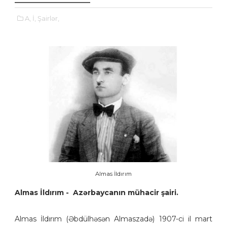
A,
İ,
Şairlər,
Almas İldırım
Almas İldırım - Azərbaycanın mühacir şairi.
Almas İldırım (Əbdülhəsən Almaszadə) 1907-ci il mart