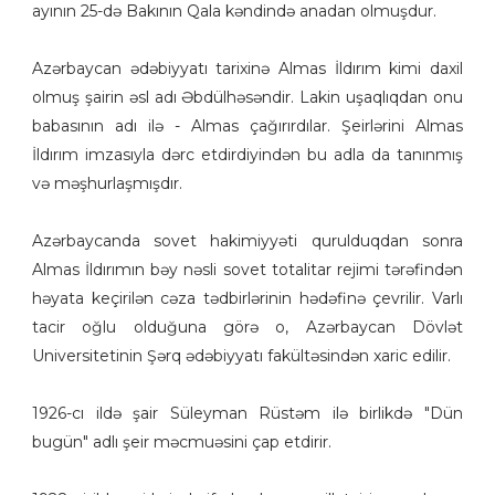
ayının 25-də Bakının Qala kəndində anadan olmuşdur.
Azərbaycan ədəbiyyatı tarixinə Almas İldırım kimi daxil
olmuş şairin əsl adı Əbdülhəsəndir. Lakin uşaqlıqdan onu
babasının adı ilə - Almas çağırırdılar. Şeirlərini Almas
İldırım imzasıyla dərc etdirdiyindən bu adla da tanınmış
və məşhurlaşmışdır.
Azərbaycanda sovet hakimiyyəti qurulduqdan sonra
Almas İldırımın bəy nəsli sovet totalitar rejimi tərəfindən
həyata keçirilən cəza tədbirlərinin hədəfinə çevrilir. Varlı
tacir oğlu olduğuna görə o, Azərbaycan Dövlət
Universitetinin Şərq ədəbiyyatı fakültəsindən xaric edilir.
1926-cı ildə şair Süleyman Rüstəm ilə birlikdə "Dün
bugün" adlı şeir məcmuəsini çap etdirir.