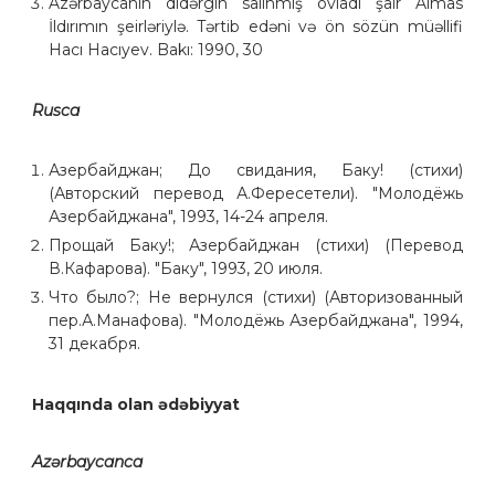
Azərbaycanın didərgin salınmış övladı şair Almas
İldırımın şeirləriylə. Tərtib edəni və ön sözün müəllifi
Hacı Hacıyev. Bakı: 1990, 30
Rusca
Азербайджан; До свидания, Баку! (стихи)
(Авторский перевод А.Фересетели). "Молодёжь
Азербайджана", 1993, 14-24 апреля.
Прощай Баку!; Азербайджан (стихи) (Перевод
В.Кафарова). "Баку", 1993, 20 июля.
Что было?; Не вернулся (стихи) (Авторизованный
пер.А.Манафова). "Молодёжь Азербайджана", 1994,
31 декабря.
Haqqında olan ədəbiyyat
Azərbaycanca