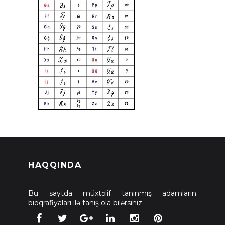
HAQQINDA
Bu saytda müxtəlif tanınmış adamların
bioqrafiyaları ilə tanış ola bilərsiniz.