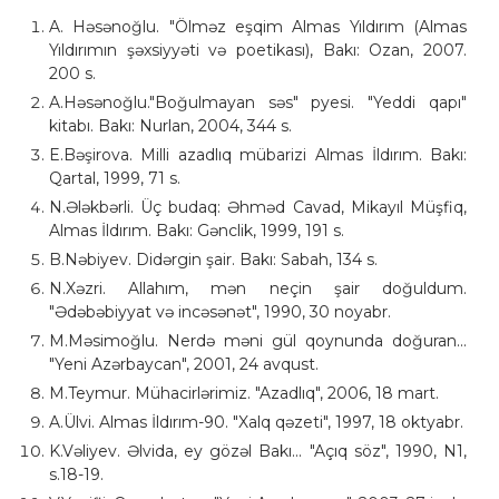
A. Həsənoğlu. "Ölməz eşqim Almas Yıldırım (Almas
Yıldırımın şəxsiyyəti və poetikası), Bakı: Ozan, 2007.
200 s.
A.Həsənoğlu."Boğulmayan səs" pyesi. "Yeddi qapı"
kitabı. Bakı: Nurlan, 2004, 344 s.
E.Bəşirova. Milli azadlıq mübarizi Almas İldırım. Bakı:
Qartal, 1999, 71 s.
N.Ələkbərli. Üç budaq: Əhməd Cavad, Mikayıl Müşfiq,
Almas İldırım. Bakı: Gənclik, 1999, 191 s.
B.Nəbiyev. Didərgin şair. Bakı: Sabah, 134 s.
N.Xəzri. Allahım, mən neçin şair doğuldum.
"Ədəbəbiyyat və incəsənət", 1990, 30 noyabr.
M.Məsimoğlu. Nerdə məni gül qoynunda doğuran...
"Yeni Azərbaycan", 2001, 24 avqust.
M.Teymur. Mühacirlərimiz. "Azadlıq", 2006, 18 mart.
A.Ülvi. Almas İldırım-90. "Xalq qəzeti", 1997, 18 oktyabr.
K.Vəliyev. Əlvida, ey gözəl Bakı... "Açıq söz", 1990, N1,
s.18-19.