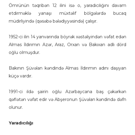
Ömrünün təqribən 12 ilini isə o, yaradıcılığını davam
etdirməklə yanaşı müxtəlif bölgələrdə bucaq
müdirliyində (qəsəbə bələdiyyəsində) çalışır.
1952-ci ilin 14 yanvarında böyrək xəstəliyindən vəfat edən
Almas İldırımın Azər, Araz, Orxan və Bakıxan adlı dörd
oğlu olmuşdur.
Bakının Şüvəlan kəndində Almas İldırımın adını daşıyan
küçə vardır.
1991-ci ildə şairin oğlu Azərbaycana baş çəkərkən
qəflətən vəfat edir və Abşeronun Şüvəlan kəndində dəfn
olunur.
Yaradıcılığı