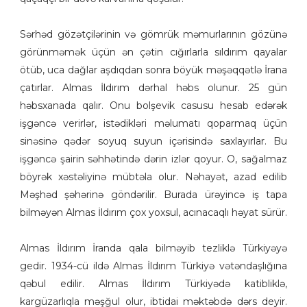
Sərhəd gözətçilərinin və gömrük məmurlarının gözünə
görünməmək üçün ən çətin cığırlarla sıldırım qayalar
ötüb, uca dağlar aşdıqdan sonra böyük məşəqqətlə İrana
çatırlar. Almas İldırım dərhal həbs olunur. 25 gün
həbsxanada qalır. Onu bolşevik casusu hesab edərək
işgəncə verirlər, istədikləri məlumatı qoparmaq üçün
sinəsinə qədər soyuq suyun içərisində saxlayırlar. Bu
işgəncə şairin səhhətində dərin izlər qoyur. O, sağalmaz
böyrək xəstəliyinə mübtəla olur. Nəhayət, azad edilib
Məşhəd şəhərinə göndərilir. Burada ürəyincə iş tapa
bilməyən Almas İldırım çox yoxsul, acınacaqlı həyat sürür.
Almas İldırım İranda qala bilməyib tezliklə Türkiyəyə
gedir. 1934-cü ildə Almas İldırım Türkiyə vətəndaşlığına
qəbul edilir. Almas İldırım Türkiyədə katibliklə,
kargüzarlıqla məşğul olur, ibtidai məktəbdə dərs deyir.