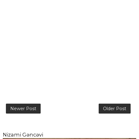
Newer Post
Older Post
Nizami Gəncəvi