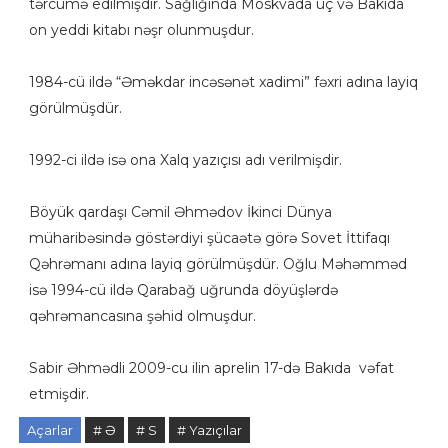
tərcümə edilmişdir. Sağlığında Moskvada üç və Bakıda
on yeddi kitabı nəşr olunmuşdur.
1984-cü ildə “Əməkdar incəsənət xadimi” fəxri adına layiq
görülmüşdür.
1992-ci ildə isə ona Xalq yazıçısı adı verilmişdir.
Böyük qardaşı Cəmil Əhmədov İkinci Dünya
müharibəsində göstərdiyi şücaətə görə Sovet İttifaqı
Qəhrəmanı adına layiq görülmüşdür. Oğlu Məhəmməd
isə 1994-cü ildə Qarabağ uğrunda döyüşlərdə
qəhrəmancasına şəhid olmuşdur.
Sabir Əhmədli 2009-cu ilin aprelin 17-də Bakıda vəfat
etmişdir.
Açarlar
# Ə
# S
# Yazıçılar