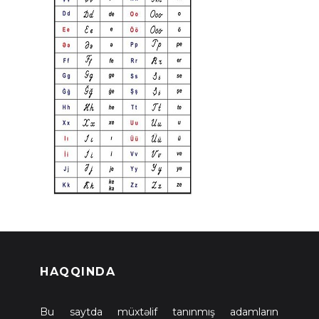
HAQQINDA
Bu saytda müxtəlif tanınmış adamların