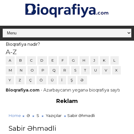
Bioqrafiya nədir?
A-Z
A
B
C
D
E
F
G
H
J
K
L
M
N
O
P
Q
R
S
T
U
V
X
Y
Z
Ç
Ö
Ü
İ
Ş
Ə
Bioqrafiya.com
- Azərbaycanın yeganə bioqrafiya saytı
Reklam
Home
Ə
S
Yazıçılar
Sabir Əhmədli
Sabir Əhmədli