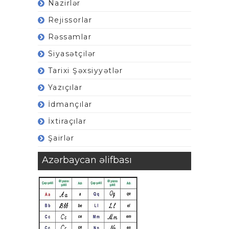
Nazirlər
Rejissorlar
Rəssamlar
Siyasətçilər
Tarixi Şəxsiyyətlər
Yazıçılar
İdmançılar
İxtiraçılar
Şairlər
Azərbaycan əlifbası