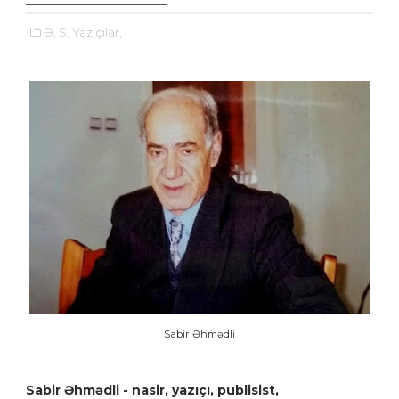
Ə,
S,
Yazıçılar,
Sabir Əhmədli
Sabir Əhmədli - nasir, yazıçı, publisist,