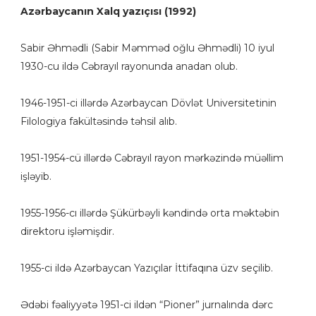
Azərbaycanın Xalq yazıçısı (1992)
Sabir Əhmədli (Sabir Məmməd oğlu Əhmədli) 10 iyul
1930-cu ildə Cəbrayıl rayonunda anadan olub.
1946-1951-ci illərdə Azərbaycan Dövlət Universitetinin
Filologiya fakültəsində təhsil alıb.
1951-1954-cü illərdə Cəbrayıl rayon mərkəzində müəllim
işləyib.
1955-1956-cı illərdə Şükürbəyli kəndində orta məktəbin
direktoru işləmişdir.
1955-ci ildə Azərbaycan Yazıçılar İttifaqına üzv seçilib.
Ədəbi fəaliyyətə 1951-ci ildən “Pioner” jurnalında dərc