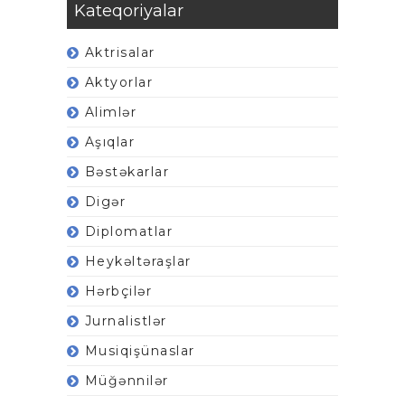
Kateqoriyalar
Aktrisalar
Aktyorlar
Alimlər
Aşıqlar
Bəstəkarlar
Digər
Diplomatlar
Heykəltəraşlar
Hərbçilər
Jurnalistlər
Musiqişünaslar
Müğənnilər