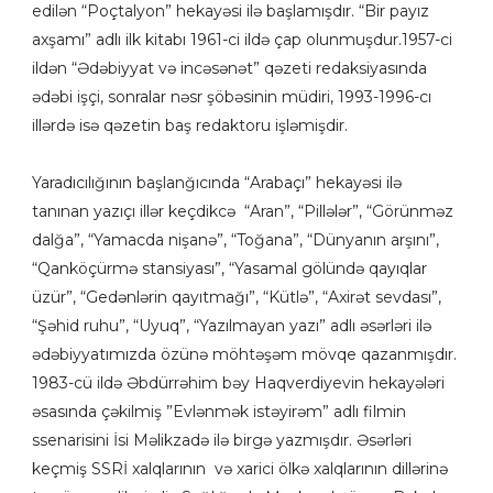
edilən “Poçtalyon” hekayəsi ilə başlamışdır. “Bir payız
axşamı” adlı ilk kitabı 1961-ci ildə çap olunmuşdur.1957-ci
ildən “Ədəbiyyat və incəsənət” qəzeti redaksiyasında
ədəbi işçi, sonralar nəsr şöbəsinin müdiri, 1993-1996-cı
illərdə isə qəzetin baş redaktoru işləmişdir.
Yaradıcılığının başlanğıcında “Arabaçı” hekayəsi ilə
tanınan yazıçı illər keçdikcə “Aran”, “Pillələr”, “Görünməz
dalğa”, “Yamacda nişanə”, “Toğana”, “Dünyanın arşını”,
“Qanköçürmə stansiyası”, “Yasamal gölündə qayıqlar
üzür”, “Gedənlərin qayıtmağı”, “Kütlə”, “Axirət sevdası”,
“Şəhid ruhu”, “Uyuq”, “Yazılmayan yazı” adlı əsərləri ilə
ədəbiyyatımızda özünə möhtəşəm mövqe qazanmışdır.
1983-cü ildə Əbdürrəhim bəy Haqverdiyevin hekayələri
əsasında çəkilmiş ”Evlənmək istəyirəm” adlı filmin
ssenarisini İsi Məlikzadə ilə birgə yazmışdır. Əsərləri
keçmiş SSRİ xalqlarının və xarici ölkə xalqlarının dillərinə