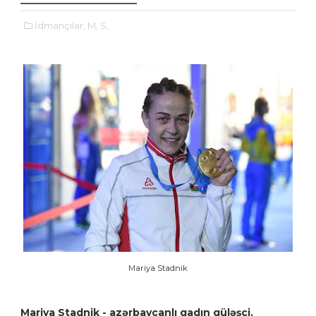
İdmançılar,
M,
S,
Mariya Stadnik
Mariya Stadnik - azərbaycanlı qadın güləşçi.