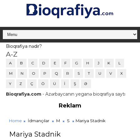
Bioqrafiya nədir?
A-Z
A
B
C
D
E
F
G
H
J
K
L
M
N
O
P
Q
R
S
T
U
V
X
Y
Z
Ç
Ö
Ü
İ
Ş
Ə
Bioqrafiya.com
- Azərbaycanın yeganə bioqrafiya saytı
Reklam
Home
İdmançılar
M
S
Mariya Stadnik
Mariya Stadnik