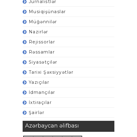
Jurnalistlər
Musiqişünaslar
Müğənnilər
Nazirlər
Rejissorlar
Rəssamlar
Siyasətçilər
Tarixi Şəxsiyyətlər
Yazıçılar
İdmançılar
İxtiraçılar
Şairlər
Azərbaycan əlifbası