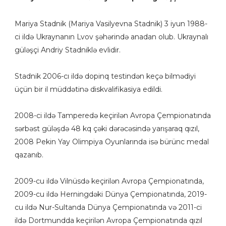
Mariya Stadnik (Mariya Vasilyevna Stadnik) 3 iyun 1988-
ci ildə Ukraynanın Lvov şəhərində anadan olub. Ukraynalı
güləşçi Andriy Stadniklə evlidir.
Stadnik 2006-cı ildə dopinq testindən keçə bilmədiyi
üçün bir il müddətinə diskvalifikasiya edildi.
2008-ci ildə Tamperedə keçirilən Avropa Çempionatında
sərbəst güləşdə 48 kq çəki dərəcəsində yarışaraq qızıl,
2008 Pekin Yay Olimpiya Oyunlarında isə bürünc medal
qazanıb.
2009-cu ildə Vilnüsdə keçirilən Avropa Çempionatında,
2009-cu ildə Herningdəki Dünya Çempionatında, 2019-
cu ildə Nur-Sultanda Dünya Çempionatında və 2011-ci
ildə Dortmundda keçirilən Avropa Çempionatında qızıl