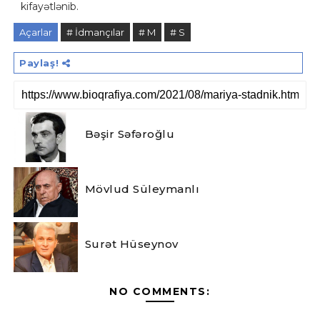
kifayətlənib.
Açarlar
# İdmançılar
# M
# S
Paylaş!
Bəşir Səfəroğlu
Mövlud Süleymanlı
Surət Hüseynov
NO COMMENTS: