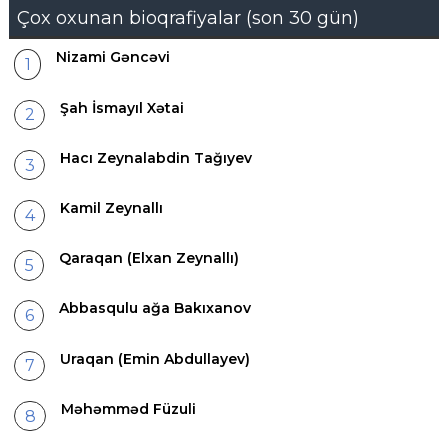
Çox oxunan bioqrafiyalar (son 30 gün)
Nizami Gəncəvi
Şah İsmayıl Xətai
Hacı Zeynalabdin Tağıyev
Kamil Zeynallı
Qaraqan (Elxan Zeynallı)
Abbasqulu ağa Bakıxanov
Uraqan (Emin Abdullayev)
Məhəmməd Füzuli