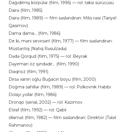
Dağıdılmış körpülər (film, 1996) — rol: taksi sürücüsü
Dairə (film, 1985)
Dairə (film, 1989) — film səsləndirən: Milis rəisi (Tariyel
Qasımov)
Dama dama... (film, 1986)
De ki, məni sevirsən! (film, 1977) — film səsləndirən:
Müstəntiq (Natiq Rəsulzadə)
Dədə Qorqud (film, 1975) — rol: Beyrək
Dəyirman öz işindədir... (film, 1990)
Diaqnoz (film, 1991)
Dirsə xanın oğlu Buğacın boyu (film, 2000)
Doğma sahillər (film, 1989) — rol: Polkovnik Həbibi
Dolayı yollar (film, 1986)
Dronqo (serial, 2002) — rol: Kazımov
Etiraf (film, 1992) — rol: Qabil
Əlamət (film, 1982) — film səsləndirən: Direktor (Tələt
Rəhmanov)