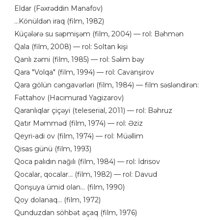
Eldar (Fəxrəddin Manafov)
...Könüldən iraq (film, 1982)
Küçələrə su səpmişəm (film, 2004) — rol: Bəhmən
Qala (film, 2008) — rol: Soltan kişi
Qanlı zəmi (film, 1985) — rol: Səlim bəy
Qara "Volqa" (film, 1994) — rol: Cavanşirov
Qara gölün cəngavərləri (film, 1984) — film səsləndirən:
Fəttahov (Hacımurad Yagizarov)
Qaranlıqlar çiçəyi (teleserial, 2011) — rol: Bəhruz
Qatır Məmməd (film, 1974) — rol: Əziz
Qeyri-adi ov (film, 1974) — rol: Müəllim
Qisas günü (film, 1993)
Qoca palıdın nağılı (film, 1984) — rol: İdrisov
Qocalar, qocalar... (film, 1982) — rol: Davud
Qonşuya ümid olan... (film, 1990)
Qoy dolanaq... (film, 1972)
Qunduzdan söhbət açaq (film, 1976)