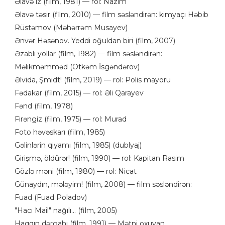
Əlavə iz (film, 1981) — rol: Nazim
Əlavə təsir (film, 2010) — film səsləndirən: kimyaçı Həbib
Rüstəmov (Məhərrəm Musayev)
Ənvər Həsənov. Yeddi oğuldan biri (film, 2007)
Əzablı yollar (film, 1982) — film səsləndirən:
Məlikməmməd (Ötkəm İsgəndərov)
Əlvida, Şmidt! (film, 2019) — rol: Polis mayoru
Fədakar (film, 2015) — rol: Əli Qarayev
Fənd (film, 1978)
Firəngiz (film, 1975) — rol: Murad
Foto həvəskarı (film, 1985)
Gəlinlərin qiyamı (film, 1985) (dublyaj)
Girişmə, öldürər! (film, 1990) — rol: Kapitan Rasim
Gözlə məni (film, 1980) — rol: Nicat
Günaydın, mələyim! (film, 2008) — film səsləndirən:
Fuad (Fuad Poladov)
"Hacı Mail" nağılı... (film, 2005)
Haqqın dərgahı (film, 1991) — Mətni oxuyan