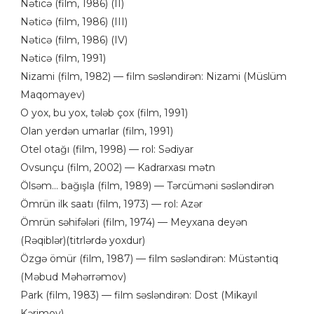
Nəticə (film, 1986) (II)
Nəticə (film, 1986) (III)
Nəticə (film, 1986) (IV)
Nəticə (film, 1991)
Nizami (film, 1982) — film səsləndirən: Nizami (Müslüm
Maqomayev)
O yox, bu yox, tələb çox (film, 1991)
Olan yerdən umarlar (film, 1991)
Otel otağı (film, 1998) — rol: Sədiyar
Ovsunçu (film, 2002) — Kadrarxası mətn
Ölsəm... bağışla (film, 1989) — Tərcüməni səsləndirən
Ömrün ilk saatı (film, 1973) — rol: Azər
Ömrün səhifələri (film, 1974) — Meyxana deyən
(Rəqiblər)(titrlərdə yoxdur)
Özgə ömür (film, 1987) — film səsləndirən: Müstəntiq
(Məbud Məhərrəmov)
Park (film, 1983) — film səsləndirən: Dost (Mikayıl
Kərimov)