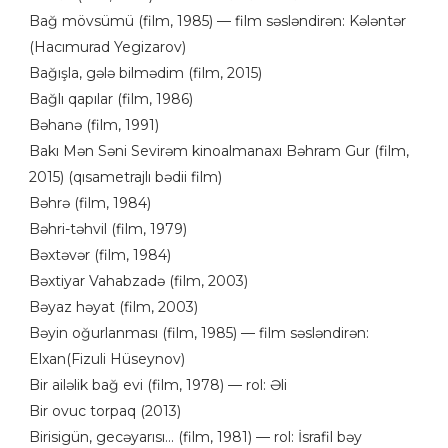
Bağ mövsümü (film, 1985) — film səsləndirən: Kələntər
(Hacımurad Yegizarov)
Bağışla, gələ bilmədim (film, 2015)
Bağlı qapılar (film, 1986)
Bəhanə (film, 1991)
Bakı Mən Səni Sevirəm kinoalmanaxı Bəhram Gur (film,
2015) (qısametrajlı bədii film)
Bəhrə (film, 1984)
Bəhri-təhvil (film, 1979)
Bəxtəvər (film, 1984)
Bəxtiyar Vahabzadə (film, 2003)
Bəyaz həyat (film, 2003)
Bəyin oğurlanması (film, 1985) — film səsləndirən:
Elxan(Fizuli Hüseynov)
Bir ailəlik bağ evi (film, 1978) — rol: Əli
Bir ovuc torpaq (2013)
Birisigün, gecəyarısı... (film, 1981) — rol: İsrafil bəy