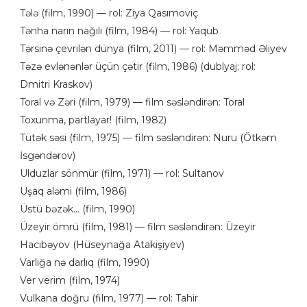
Tələ (film, 1990) — rol: Ziya Qasımoviç
Tənha narın nağılı (film, 1984) — rol: Yaqub
Tərsinə çevrilən dünya (film, 2011) — rol: Məmməd Əliyev
Təzə evlənənlər üçün çətir (film, 1986) (dublyaj; rol:
Dmitri Kraskov)
Toral və Zəri (film, 1979) — film səsləndirən: Toral
Toxunma, partlayar! (film, 1982)
Tütək səsi (film, 1975) — film səsləndirən: Nuru (Ötkəm
İsgəndərov)
Ulduzlar sönmür (film, 1971) — rol: Sultanov
Uşaq aləmi (film, 1986)
Üstü bəzək... (film, 1990)
Üzeyir ömrü (film, 1981) — film səsləndirən: Üzeyir
Hacıbəyov (Hüseynağa Atakişiyev)
Varlığa nə darlıq (film, 1990)
Ver verim (film, 1974)
Vulkana doğru (film, 1977) — rol: Tahir