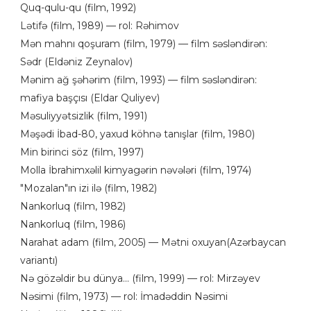
Quq-qulu-qu (film, 1992)
Lətifə (film, 1989) — rol: Rəhimov
Mən mahnı qoşuram (film, 1979) — film səsləndirən:
Sədr (Eldəniz Zeynalov)
Mənim ağ şəhərim (film, 1993) — film səsləndirən:
mafiya başçısı (Eldar Quliyev)
Məsuliyyətsizlik (film, 1991)
Məşədi İbad-80, yaxud köhnə tanışlar (film, 1980)
Min birinci söz (film, 1997)
Molla İbrahimxəlil kimyagərin nəvələri (film, 1974)
"Mozalan"ın izi ilə (film, 1982)
Nankorluq (film, 1982)
Nankorluq (film, 1986)
Narahat adam (film, 2005) — Mətni oxuyan(Azərbaycan
variantı)
Nə gözəldir bu dünya... (film, 1999) — rol: Mirzəyev
Nəsimi (film, 1973) — rol: İmadəddin Nəsimi