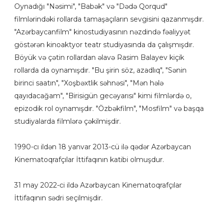
Oynadığı "Nəsimi", "Babək" və "Dədə Qorqud"
filmlərindəki rollarda tamaşaçıların sevgisini qazanmışdır.
"Azərbaycanfilm" kinostudiyasının nəzdində fəaliyyət
göstərən kinoaktyor teatr studiyasında da çalışmışdır.
Böyük və çətin rollardan əlavə Rasim Balayev kiçik
rollarda da oynamışdır. "Bu şirin söz, azadlıq", "Sənin
birinci saatın", "Xoşbəxtlik səhnəsi", "Mən hələ
qayıdacağam", "Birisigün gecəyarısı" kimi filmlərdə o,
epizodik rol oynamışdır. "Özbəkfilm", "Mosfilm" və başqa
studiyalarda filmlərə çəkilmişdir.
1990-cı ildən 18 yanvar 2013-cü ilə qədər Azərbaycan
Kinematoqrafçılar İttifaqının katibi olmuşdur.
31 may 2022-ci ildə Azərbaycan Kinematoqrafçılar
İttifaqının sədri seçilmişdir.