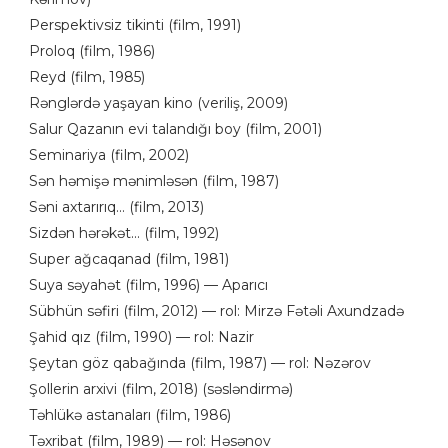
Perspektivsiz tikinti (film, 1991)
Proloq (film, 1986)
Reyd (film, 1985)
Rənglərdə yaşayan kino (veriliş, 2009)
Salur Qazanın evi talandığı boy (film, 2001)
Seminariya (film, 2002)
Sən həmişə mənimləsən (film, 1987)
Səni axtarırıq... (film, 2013)
Sizdən hərəkət... (film, 1992)
Super ağcaqanad (film, 1981)
Suya səyahət (film, 1996) — Aparıcı
Sübhün səfiri (film, 2012) — rol: Mirzə Fətəli Axundzadə
Şahid qız (film, 1990) — rol: Nazir
Şeytan göz qabağında (film, 1987) — rol: Nəzərov
Şollerin arxivi (film, 2018) (səsləndirmə)
Təhlükə astanaları (film, 1986)
Təxribat (film, 1989) — rol: Həsənov