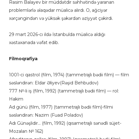
Rasim Balayev bir müddətdir səhhətində yaranan
problemlərlə əlaqədar müalicə alırdı. O, ağciyər
xərçəngindən və yüksək şəkərdən əziyyət çəkirdi.
29 mart 2026-cı ildə İstanbulda müalicə aldığı
xəstəxanada vəfat edib.
Filmoqrafiya
1001-ci qastrol (film, 1974) (tammetrajlı bədii film) — film
səsləndirən: Eldar Əliyev(Rəşid Behbudov)
777 №-li iş (film, 1992) (tammetrajlı bədii film) — rol:
Hakim
Ad günü (film, 1977) (tammetrajlı bədii film)-filmi
səsləndirən: Nazim (Fuad Poladov)
Adı Günəşlidir... (film, 1992) (qısametrajlı sənədli süjet-
Mozalan № 162)