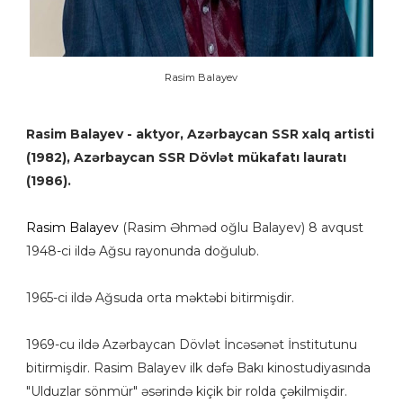
Rasim Balayev
Rasim Balayev - aktyor, Azərbaycan SSR xalq artisti
(1982), Azərbaycan SSR Dövlət mükafatı lauratı
(1986).
Rasim Balayev
(Rasim Əhməd oğlu Balayev) 8 avqust
1948-ci ildə Ağsu rayonunda doğulub.
1965-ci ildə Ağsuda orta məktəbi bitirmişdir.
1969-cu ildə Azərbaycan Dövlət İncəsənət İnstitutunu
bitirmişdir. Rasim Balayev ilk dəfə Bakı kinostudiyasında
"Ulduzlar sönmür" əsərində kiçik bir rolda çəkilmişdir.