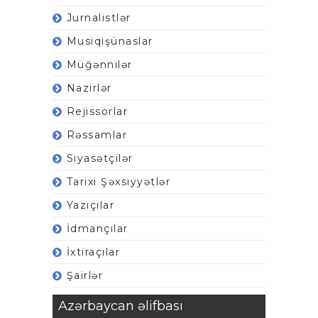
Jurnalistlər
Musiqişünaslar
Müğənnilər
Nazirlər
Rejissorlar
Rəssamlar
Siyasətçilər
Tarixi Şəxsiyyətlər
Yazıçılar
İdmançılar
İxtiraçılar
Şairlər
Azərbaycan əlifbası