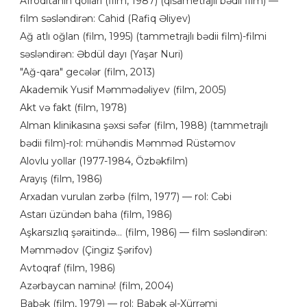
Afroditanın qolları (film, 1987) (qısametrajlı bədii film) —
film səsləndirən: Cahid (Rafiq Əliyev)
Ağ atlı oğlan (film, 1995) (tammetrajlı bədii film)-filmi
səsləndirən: Əbdül dayı (Yaşar Nuri)
"Ağ-qara" gecələr (film, 2013)
Akademik Yusif Məmmədəliyev (film, 2005)
Akt və fakt (film, 1978)
Alman klinikasına şəxsi səfər (film, 1988) (tammetrajlı
bədii film)-rol: mühəndis Məmməd Rüstəmov
Alovlu yollar (1977-1984, Özbəkfilm)
Arayış (film, 1986)
Arxadan vurulan zərbə (film, 1977) — rol: Cəbi
Astarı üzündən baha (film, 1986)
Aşkarsızlıq şəraitində... (film, 1986) — film səsləndirən:
Məmmədov (Çingiz Şərifov)
Avtoqraf (film, 1986)
Azərbaycan naminə! (film, 2004)
Babək (film, 1979) — rol: Babək əl-Xürrəmi