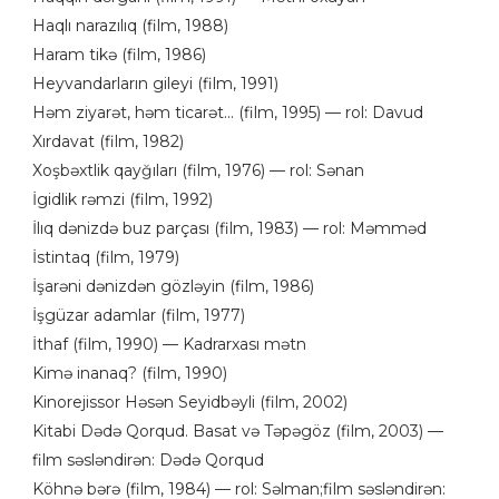
Haqlı narazılıq (film, 1988)
Haram tikə (film, 1986)
Heyvandarların gileyi (film, 1991)
Həm ziyarət, həm ticarət... (film, 1995) — rol: Davud
Xırdavat (film, 1982)
Xoşbəxtlik qayğıları (film, 1976) — rol: Sənan
İgidlik rəmzi (film, 1992)
İlıq dənizdə buz parçası (film, 1983) — rol: Məmməd
İstintaq (film, 1979)
İşarəni dənizdən gözləyin (film, 1986)
İşgüzar adamlar (film, 1977)
İthaf (film, 1990) — Kadrarxası mətn
Kimə inanaq? (film, 1990)
Kinorejissor Həsən Seyidbəyli (film, 2002)
Kitabi Dədə Qorqud. Basat və Təpəgöz (film, 2003) —
film səsləndirən: Dədə Qorqud
Köhnə bərə (film, 1984) — rol: Səlman;film səsləndirən: