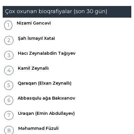
Çox oxunan bioqrafiyalar (son 30 gün)
Nizami Gəncəvi
Şah İsmayıl Xətai
Hacı Zeynalabdin Tağıyev
Kamil Zeynallı
Qaraqan (Elxan Zeynallı)
Abbasqulu ağa Bakıxanov
Uraqan (Emin Abdullayev)
Məhəmməd Füzuli