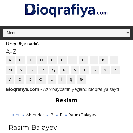
Bioqrafiya nədir?
A-Z
A
B
C
D
E
F
G
H
J
K
L
M
N
O
P
Q
R
S
T
U
V
X
Y
Z
Ç
Ö
Ü
İ
Ş
Ə
Bioqrafiya.com
- Azərbaycanın yeganə bioqrafiya saytı
Reklam
Home
Aktyorlar
B
R
Rasim Balayev
Rasim Balayev