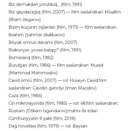
Biz deməkdən yorulduq... (film, 1991)
Biz qayıdacağıq (film, 2007) — film səsləndirən: Müəllim
(İlham Əsgərov)
Bizim küçənin oğlanları (film, 1973) — film səsləndirən:
İbrahim (Şahmar Ələkbərov)
Böyük ömrün davamı (film, 2007)
Brakonyer, yoxsa balıqçı? (film, 1991)
Bumeranq (film, 1982)
Burulğan (film, 1986) — film səsləndirən: Murad
(Məmməd Məmmədov)
Cavid ömrü (film, 2007) — rol: Hüseyn Cavid;film
səsləndirən: Cavidin gəncliyi (İman Məcidov)
Cəza (film, 1986)
Cin mikrorayonda (film, 1985) — rol: Əli;film səsləndirən:
Rüstəm (Ötkəm İsgəndərov);mahnı ifa edən
Cümhuriyyətin 9 şəkli (film, 2018)
Dağ novellası (film, 1979) — rol: Bəyxan