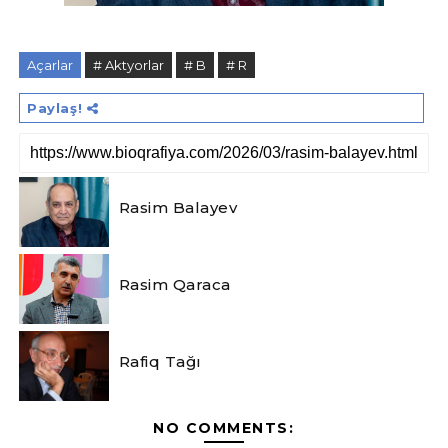
Açarlar
# Aktyorlar
# B
# R
Paylaş!
Rasim Balayev
Rasim Qaraca
Rafiq Tağı
NO COMMENTS: