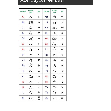
Azərbaycan əlifbası