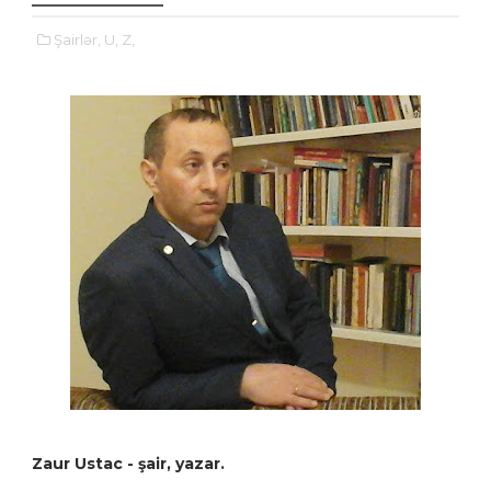
Şairlər,
U,
Z,
Zaur Ustac - şair, yazar.