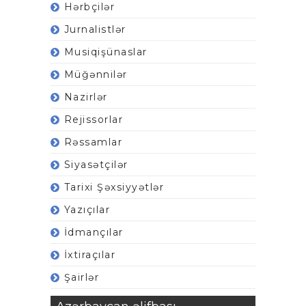
Hərbçilər
Jurnalistlər
Musiqişünaslar
Müğənnilər
Nazirlər
Rejissorlar
Rəssamlar
Siyasətçilər
Tarixi Şəxsiyyətlər
Yazıçılar
İdmançılar
İxtiraçılar
Şairlər