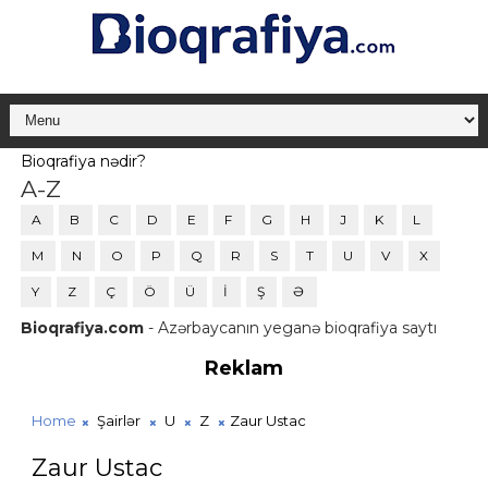
Bioqrafiya nədir?
A-Z
A
B
C
D
E
F
G
H
J
K
L
M
N
O
P
Q
R
S
T
U
V
X
Y
Z
Ç
Ö
Ü
İ
Ş
Ə
Bioqrafiya.com
- Azərbaycanın yeganə bioqrafiya saytı
Reklam
Home
Şairlər
U
Z
Zaur Ustac
Zaur Ustac