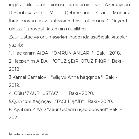
ingilis dili üçün xüsusi proqramın və Azərbaycan
Respublikasının Milli Qəhrəmanı Gizir Mübariz
İbrahimovun əziz xatirəsinə həsr olunmuş “ Oriyentir
ulduzu” (povest) kitabının müəllifidir.
Zaur Ustac və onun əsərləri haqqında aşağıdakı kitablar
yazılıb:
1. Hacıxanım AİDA "ÖMRÜN ANLARI " Bakı - 2018.
2.Hacıxanım AİDA "OTUZ ŞEİR, OTUZ FİKİR " Bakı -
2018.
3.Kamal Camalov "Əliş və Anna haqqında " Bakı -
2019.
4. Gülü "ZAUR USTAC" Bakı - 2020.
5.Qələndər Xaçınçaylı "TACLI ŞAİR" Bakı - 2020.
6. Ayətxan ZİYAD “Zaur Ustacın uşaq dünyasıl” Bakı –
2021
İstifadə olunan mənbələr: