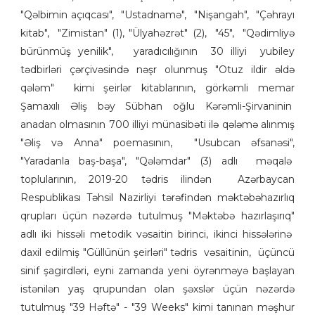
"Qəlbimin açıqcası", "Ustadnamə", "Nişangah", "Çəhrayı
kitab", "Zimistan" (1), "Ülyahəzrət" (2), "45", "Qədimliyə
bürünmüş yenilik", yaradıcılığının 30 illiyi yubiley
tədbirləri çərçivəsində nəşr olunmuş "Otuz ildir əldə
qələm" kimi şeirlər kitablarının, görkəmli memar
Şamaxılı Əliş bəy Sübhan oğlu Kərəmli-Şirvaninin
anadan olmasının 700 illiyi münasibəti ilə qələmə alınmış
"Əliş və Anna" poemasının, "Usubcan əfsanəsi",
"Yaradanla baş-başa", "Qələmdar" (3) adlı məqalə
toplularının, 2019-20 tədris ilindən Azərbaycan
Respublikası Təhsil Nazirliyi tərəfindən məktəbəhazırlıq
qrupları üçün nəzərdə tutulmuş "Məktəbə hazırlaşırıq"
adlı iki hissəli metodik vəsaitin birinci, ikinci hissələrinə
daxil edilmiş "Güllünün şeirləri" tədris vəsaitinin, üçüncü
sinif şagirdləri, eyni zamanda yeni öyrənməyə başlayan
istənilən yaş qrupundan olan şəxslər üçün nəzərdə
tutulmuş "39 Həftə" - "39 Weeks" kimi tanınan məşhur