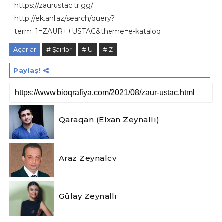
https://zaurustac.tr.gg/
http://ek.anl.az/search/query?
term_1=ZAUR++USTAC&theme=e-kataloq
Açarlar
# Şairlər
# U
# Z
Paylaş!
Qaraqan (Elxan Zeynallı)
Araz Zeynalov
Gülay Zeynallı