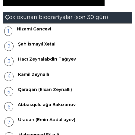
Çox oxunan bioqrafiyalar (son 30 gün)
Nizami Gəncəvi
Şah İsmayıl Xətai
Hacı Zeynalabdin Tağıyev
Kamil Zeynallı
Qaraqan (Elxan Zeynallı)
Abbasqulu ağa Bakıxanov
Uraqan (Emin Abdullayev)
Məhəmməd Füzuli