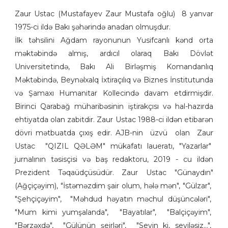
Zaur Ustac (Mustafayev Zaur Mustafa oğlu) 8 yanvar
1975-ci ildə Bakı şəhərində anadan olmuşdur.
İlk təhsilini Ağdam rayonunun Yusifcanlı kənd orta
məktəbində almış, ardıcıl olaraq Bakı Dövlət
Universitetində, Bakı Ali Birləşmiş Komandanlıq
Məktəbində, Beynəlxalq İxtiraçılıq və Biznes İnstitutunda
və Şamaxı Humanitar Kollecində davam etdirmişdir.
Birinci Qarabağ müharibəsinin iştirakçısı və hal-hazırda
ehtiyatda olan zabitdir. Zaur Ustac 1988-ci ildən etibarən
dövri mətbuatda çıxış edir. AJB-nin üzvü olan Zaur
Ustac "QIZIL QƏLƏM" mükafatı laueratı, "Yazarlar"
jurnalının təsisçisi və baş redaktoru, 2019 - cu ildən
Prezident Təqaüdçüsüdür. Zaur Ustac "Günaydın"
(Ağçiçəyim), "İstəməzdim şair olum, hələ mən", "Gülzar",
"Şehçiçəyim", "Məhdud həyatın məchul düşüncələri",
"Mum kimi yumşalanda", "Bayatılar", "Balçiçəyim",
"Bərzəxdə", "Gülünün şeirləri", "Sevin ki, seviləsiz...",