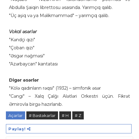
Abdulla Şaiqin librettosu əsasında. Yarımçıq qalıb.
"Üç aşiq və ya Məlikməmməd" – yarımçıq qalıb.
Vokal əsərlər
"Kəndçi qızı"
"Çoban qızı"
"Əsgər nəğməsi"
"Azərbaycan" kantatası
Digər əsərlər
"Kölə qadınların rəqsi" (1932) – simfonik əsər
"Cəngi" – Xalq Çalğı Alətləri Orkestri üçün. Fikrət
Əmirovla birgə hazırlanıb.
Açarlar
# Bəstəkarlar
# H
# Z
Paylaş!