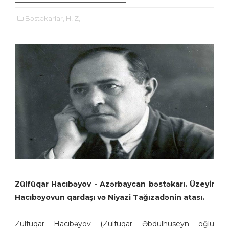
Bəstəkarlar,
H,
Z,
Zülfüqar Hacıbəyov - Azərbaycan bəstəkarı. Üzeyir
Hacıbəyovun qardaşı və Niyazi Tağızadənin atası.
Zülfüqar Hacıbəyov (Zülfüqar Əbdülhüseyn oğlu