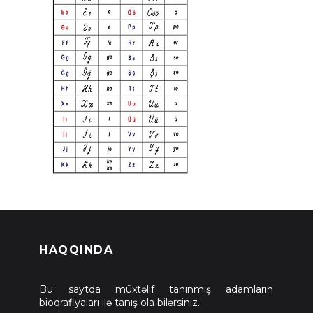
HAQQINDA
Bu saytda müxtəlif tanınmış adamların
bioqrafiyaları ilə tanış ola bilərsiniz.