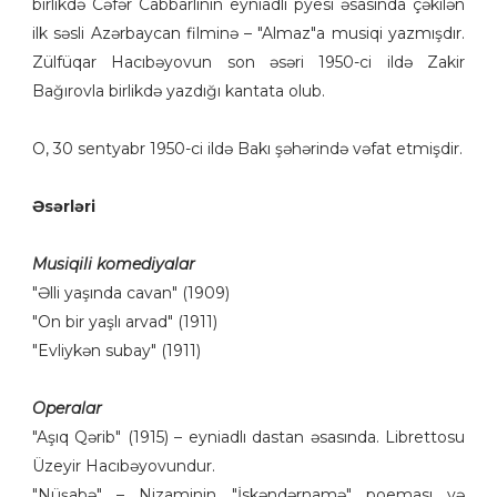
birlikdə Cəfər Cabbarlının eyniadlı pyesi əsasında çəkilən
ilk səsli Azərbaycan filminə – "Almaz"a musiqi yazmışdır.
Zülfüqar Hacıbəyovun son əsəri 1950-ci ildə Zakir
Bağırovla birlikdə yazdığı kantata olub.
O, 30 sentyabr 1950-ci ildə Bakı şəhərində vəfat etmişdir.
Əsərləri
Musiqili komediyalar
"Əlli yaşında cavan" (1909)
"On bir yaşlı arvad" (1911)
"Evliykən subay" (1911)
Operalar
"Aşıq Qərib" (1915) – eyniadlı dastan əsasında. Librettosu
Üzeyir Hacıbəyovundur.
"Nüşabə" – Nizaminin "İskəndərnamə" poeması və