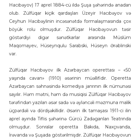
Hacıbəyov) 17 aprel 1884-cü ildə Şuşa şəhərində anadan
olub. Zülfüqar kiçik qardaşları Üzeyir Hacıbəyov və
Ceyhun Hacıbəylinin incəsənətdə formalaşmasında çox
böyük rolu olmuşdur. Zülfüqar Hacıbəyovun təsir
göstərdiyi digər sənətkarlar arasında Müslüm
Maqomayev, Hüseynqulu Sarabski, Hüseyn Ərəblinski
var.
Zülfüqar Hacıbəyov ilk Azərbaycan operettası – «50
yaşında cavan» (1910) əsərinin müəllifidir. Operetta
Azərbaycan səhnəsində komediya janrının ilk nümunəsi
sayılır. Həm mətni, həm də musiqisi Zülfüqar Hacıbəyov
tərəfindən yazılan əsər sadə və əyləncəli məzmuna malik
üçpərdəli və dördşəkillidir. Əsərin ilk tamaşası 1911-ci ilin
aprel ayında Tiflis şəhərinə Gürcü Zadəganları Teatrında
olmuşdur. Sonralar operetta Bakıda, Naxçıvanda,
İrəvanda və Şuşada göstərilmişdir. Zülfüqar Hacıbəyovun