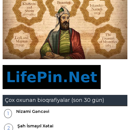
Çox oxunan bioqrafiyalar (son 30 gün)
Nizami Gəncəvi
Şah İsmayıl Xətai