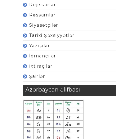
Rejissorlar
Rəssamlar
Siyasətçilər
Tarixi Şəxsiyyətlər
Yazıçılar
İdmançılar
İxtiraçılar
Şairlər
Azərbaycan əlifbası