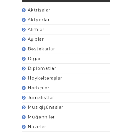
Aktrisalar
Aktyorlar
Alimlər
Aşıqlar
Bəstəkarlar
Digər
Diplomatlar
Heykəltəraşlar
Hərbçilər
Jurnalistlər
Musiqişünaslar
Müğənnilər
Nazirlər