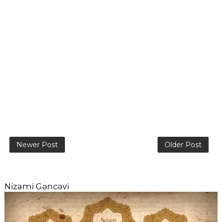
Newer Post
Older Post
Nizami Gəncəvi