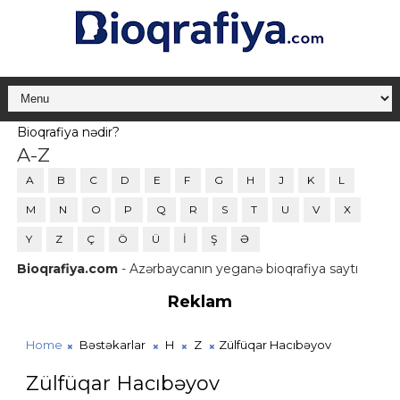
Bioqrafiya nədir?
A-Z
A
B
C
D
E
F
G
H
J
K
L
M
N
O
P
Q
R
S
T
U
V
X
Y
Z
Ç
Ö
Ü
İ
Ş
Ə
Bioqrafiya.com
- Azərbaycanın yeganə bioqrafiya saytı
Reklam
Home
Bəstəkarlar
H
Z
Zülfüqar Hacıbəyov
Zülfüqar Hacıbəyov