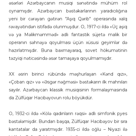
əsərləri Azərbaycanın musiqi sənətində mühüm rol
oynamışdır. Azərbaycan bəstəkarlarının yaradıcılığına
yeni bir cərəyan gətirən "Aşıq Qərib" operasında xalq
rəvayətindən istifadə olunmuşdur. O, 1917-ci ildə «Üç aşiq
və ya Məlikməmməd» adlı fantastik süjetə malik bir
operanın səhnəyə qoyulması üçün xüsusi geyimlər də
hazırlatmışdır. Buna baxmayaraq, sovet hökumətinin
təzyiqi nəticəsində əsər tamaşaya qoyulmamışdır.
XX əsrin birinci rübündə məşhurlaşan «Kənd qızı»,
«Çoban qız» və «Əsgər nəğməsi» bəstəkarın ilk mahnıları
sayılır. Azərbaycan klassik musiqisinin formalaşmasında
da Zülfüqar Hacıbəyovun rolu böyükdür.
O, 1932-ci ildə «Kölə qadınların rəqsi» adlı simfonik pyes
bəstələmişdir. Bundan başqa, Zülfüqar Hacıbəyov bir sıra
kantatalar da yaratmışdır. 1935-ci ildə oğlu – Niyazi ilə